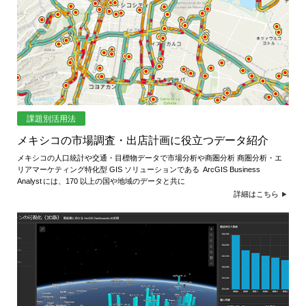
め
ご
紹
の
介
GIS・
地
図
課題別活用法
シ
メキシコの市場調査・出店計画に役立つデータ紹介
ス
メキシコの人口統計や交通・目標物データで市場分析や商圏分析 商圏分析・エ
リアマーケティング特化型 GIS ソリューションである ArcGIS Business
Analyst には、170 以上の国や地域のデータと共に
テ
詳細はこちら
ム
|
ESRI
ジ