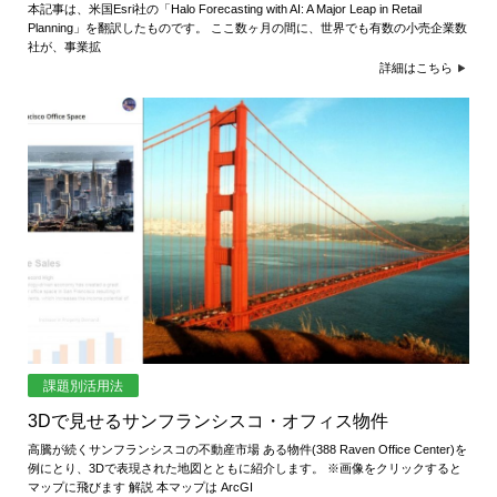
本記事は、米国Esri社の「Halo Forecasting with AI: A Major Leap in Retail
Planning」を翻訳したものです。 ここ数ヶ月の間に、世界でも有数の小売企業数
社が、事業拡
詳細はこちら
課題別活用法
3Dで見せるサンフランシスコ・オフィス物件
高騰が続くサンフランシスコの不動産市場 ある物件(388 Raven Office Center)を
例にとり、3Dで表現された地図とともに紹介します。 ※画像をクリックすると
マップに飛びます 解説 本マップは ArcGI