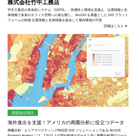
株式会社竹中工務店
竹中工務店の革命的システム「GISTA」。快適性と環境を見据え、位置情報と生
体情報で未来のオフィス空間への扉を開く。 ArcGIS を基盤とした GIS プラット
フォームの特徴 位置情報と生体情報を統合して屋内環境の可視
詳細はこちら
課題別活用法
海外進出を支援！アメリカの商圏分析に役立つデータ
商圏分析・エリアマーケティング特化型 GIS ソリューションである ArcGIS
Business Analyst には、170 以上の国や地域のデータと共に商圏分析用のツール