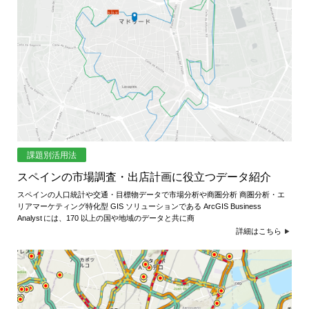
ジ
環
境
ェ
分
析、
ン
SCM、
ス・
リ
ス
位
ク
対
置
策、
情
ジ
課題別活用法
オ・
スペインの市場調査・出店計画に役立つデータ紹介
報
IoT
スペインの人口統計や交通・目標物データで市場分析や商圏分析 商圏分析・エ
等
活
リアマーケティング特化型 GIS ソリューションである ArcGIS Business
の
Analyst には、170 以上の国や地域のデータと共に商
地
用
詳細はこちら
図
の
活
用
た
法
を