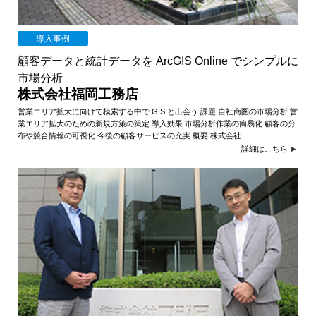
導入事例
顧客データと統計データを ArcGIS Online でシンプルに
市場分析
株式会社福岡工務店
営業エリア拡大に向けて模索する中で GIS と出会う 課題 自社商圏の市場分析 営
業エリア拡大のための新規方策の策定 導入効果 市場分析作業の簡易化 顧客の分
布や競合情報の可視化 今後の顧客サービスの充実 概要 株式会社
詳細はこちら