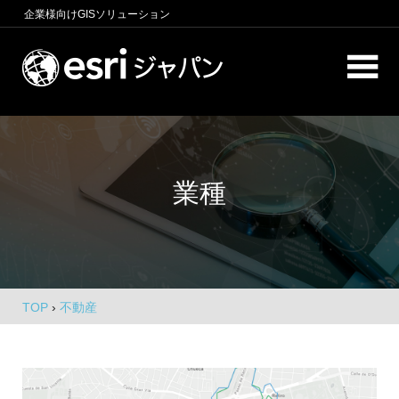
コ
企業様向け
GISソリューション
ン
テ
ロ
ン
ケ
ツ
へ
ー
商
ス
圏
シ
キ
分
業種
析、
ッ
ョ
エ
プ
ン
リ
ア
イ
マ
ー
ン
ケ
TOP
›
不動産
テ
テ
ィ
リ
ン
グ、