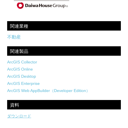
関連業種
不動産
関連製品
ArcGIS Collector
ArcGIS Online
ArcGIS Desktop
ArcGIS Enterprise
ArcGIS Web AppBuilder（Developer Edition）
資料
ダウンロード