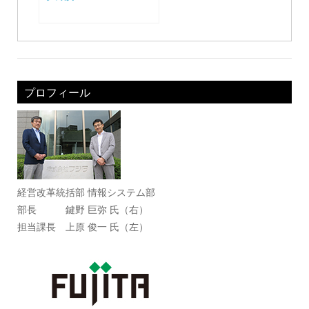
プロフィール
経営改革統括部 情報システム部
部長 鍵野 巨弥 氏（右）
担当課長 上原 俊一 氏（左）