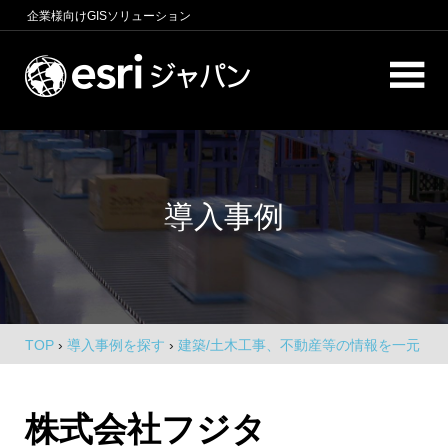
コ
企業様向け
GISソリューション
ン
テ
ロ
ン
ケ
ツ
へ
ー
商
ス
圏
シ
キ
分
導入事例
析、
ッ
ョ
エ
プ
ン
リ
ア
イ
マ
ー
ン
ケ
TOP
›
導入事例を探す
›
建築/土木工事、不動産等の情報を一元
テ
テ
化した組織の GIS プラットフォーム構築
ィ
リ
ン
株式会社フジタ
グ、