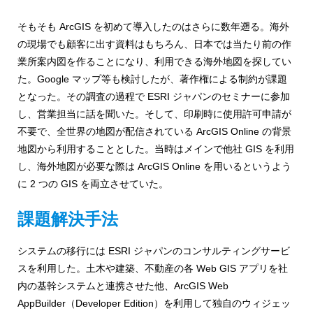
そもそも ArcGIS を初めて導入したのはさらに数年遡る。海外
の現場でも顧客に出す資料はもちろん、日本では当たり前の作
業所案内図を作ることになり、利用できる海外地図を探してい
た。Google マップ等も検討したが、著作権による制約が課題
となった。その調査の過程で ESRI ジャパンのセミナーに参加
し、営業担当に話を聞いた。そして、印刷時に使用許可申請が
不要で、全世界の地図が配信されている ArcGIS Online の背景
地図から利用することとした。当時はメインで他社 GIS を利用
し、海外地図が必要な際は ArcGIS Online を用いるというよう
に 2 つの GIS を両立させていた。
課題解決手法
システムの移行には ESRI ジャパンのコンサルティングサービ
スを利用した。土木や建築、不動産の各 Web GIS アプリを社
内の基幹システムと連携させた他、ArcGIS Web
AppBuilder（Developer Edition）を利用して独自のウィジェッ