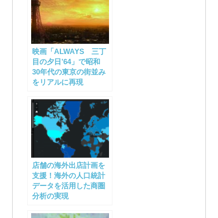
ビ
ゲ
ー
映画「ALWAYS 三丁
シ
目の夕日’64」で昭和
30年代の東京の街並み
ョ
をリアルに再現
ン
店舗の海外出店計画を
支援！海外の人口統計
データを活用した商圏
分析の実現