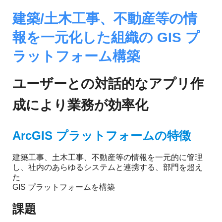
ジ
環
境
建築/土木工事、不動産等の情
ェ
分
報を一元化した組織の GIS プ
析、
ン
SCM、
ラットフォーム構築
ス・
リ
ス
位
ク
ユーザーとの対話的なアプリ作
対
置
策、
成により業務が効率化
情
ジ
オ・
報
IoT
ArcGIS プラットフォームの特徴
等
活
の
建築工事、土木工事、不動産等の情報を一元的に管理
地
用
し、社内のあらゆるシステムと連携する、部門を超え
図
た
の
活
GIS プラットフォームを構築
用
た
課題
法
を