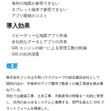
め
海外の地図が参照できない
ご
タブレット端末で参照できない
紹
の
介
アプリ開発のコスト
GIS・
導入効果
地
スピーディーな地図アプリ作成
図
全社的なデータとアプリの共有
シ
GIS エンジンの統一による管理工数の削減
GIS の社内浸透
ス
概要
テ
ム
株式会社フジタは大和ハウスグループの総合建設会社として、
国内のほか、中南米やアジア圏等で数多くの施工実績を積み重
|
ねている。
ESRI
同社では建築工事、土木工事、不動産等の情報を一元的に管理
し、社内のあらゆるシステムと連携する、部門を超えた GIS プ
ジ
ラットフォームを構築した。