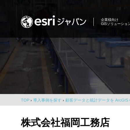
コ
ン
ロ
テ
企業様向け
GISソリューショ
ン
ケ
ツ
ー
商
へ
圏
ス
シ
分
キ
析、
ョ
ッ
エ
プ
ン
リ
ア
イ
マ
ー
ン
ケ
TOP
›
導入事例を探す
›
顧客データと統計データを ArcGIS 
テ
テ
ィ
リ
ン
株式会社福岡工務店
グ、
ジ
環