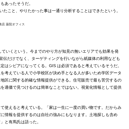
ともあったそうだ。
と思っていたこと、やりたかった事は一通り分析することはできたという。
務店 薬院オフィス
用していくという。今までのやり方が知見の無いエリアでも効果を発
よる宣伝だけでなく、ターゲティングを行いながら紙媒体の利用なども
定はシビアになってくる。GIS は必須であると考えているそうだ。
入を考えている人で小学校区が決め手となる人が多いため学区データ
と地区に関する的確な情報提供ができる。住宅販売で最も苦労するの
地を適価で見つけるのは簡単なことではない。視覚化情報として提供
して使えると考えている。「家は一生に一度の買い物です。だからみ
実に情報を提供するのは自社の強みにもなります。土地探しも含め
す」と有馬氏は語った。