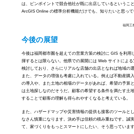
は、ピンポイントで競合他社が既に出店しているというこ
ArcGIS Online の標準分析機能だけでも、知りたい
福岡工
今後の展望
今後は福岡都市圏を超えての営業方策の検討に GIS を利
揮するとは限らない。他県での展開には Web サイトに
検討しており、さらにリアルな店舗の出店となれば地域の選
また、データの増強も考慮に入れている。例えば不動産購
の導入や、また土地の相場のデータがあれば、希望の予算
は土地探しなのだそうだ。顧客の希望する条件を満たす土
することで顧客の理解も得られやすくなると考えている。
また、ハザードマップや災害情報の提供も接客のツールと
なさん慎重になります。決め手は信頼の積み重ねです。誠
て、家づくりをもっとスマートにしたい、そう思っていま