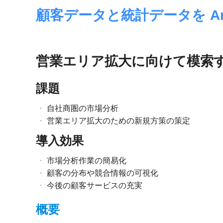
境
ェ
顧客データと統計データを Arc
分
析、
ン
SCM、
ス・
リ
営業エリア拡大に向けて模索する
ス
位
ク
対
課題
置
策、
情
ジ
自社商圏の市場分析
オ・
営業エリア拡大のための新規方策の策定
報
IoT
導入効果
等
活
の
地
市場分析作業の簡易化
用
図
顧客の分布や競合情報の可視化
の
活
今後の顧客サービスの充実
用
た
法
概要
を
め