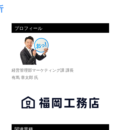
析
プロフィール
経営管理部マーケティング課 課長
有馬 章太郎 氏
関連業種