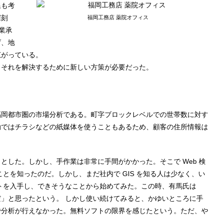
線も考
深刻
福岡工務店 薬院オフィス
業承
げ、地
広がっている。
。それを解決するために新しい方策が必要だった。
福岡都市圏の市場分析である。町字ブロックレベルでの世帯数に対す
動ではチラシなどの紙媒体を使うこともあるため、顧客の住所情報は
。
ようとした。しかし、手作業は非常に手間がかかった。そこで Web 検
ことを知ったのだ。しかし、まだ社内で GIS を知る人は少なく、い
フトを入手し、できそうなことから始めてみた。この時、有馬氏は
だ」と思ったという。 しかし使い続けてみると、かゆいところに手
で分析が行えなかった。無料ソフトの限界を感じたという。ただ、や