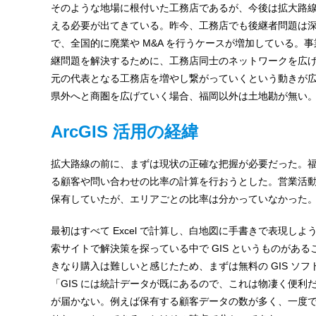
ャ
そのような地場に根付いた工務店であるが、今後は拡大路
える必要が出てきている。昨今、工務店でも後継者問題は
パ
で、全国的に廃業や M&A を行うケースが増加している。事
ン
継問題を解決するために、工務店同士のネットワークを広
元の代表となる工務店を増やし繋がっていくという動きが
県外へと商圏を広げていく場合、福岡以外は土地勘が無い
ArcGIS 活用の経緯
拡大路線の前に、まずは現状の正確な把握が必要だった。
る顧客や問い合わせの比率の計算を行おうとした。営業活
保有していたが、エリアごとの比率は分かっていなかった
最初はすべて Excel で計算し、白地図に手書きで表現し
索サイトで解決策を探っている中で GIS というものがある
きなり購入は難しいと感じたため、まずは無料の GIS ソ
「GIS には統計データが既にあるので、これは物凄く便利
が届かない。例えば保有する顧客データの数が多く、一度