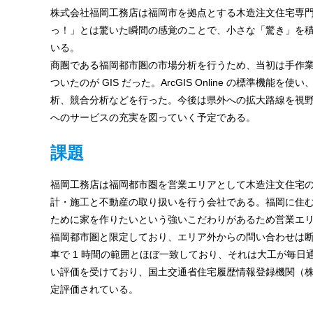
ご
株式会社福岡工務店は福岡市を拠点とする木造注文住宅専
紹
の
っ！」とは驚いた瞬間の感覚のことで、小さな「驚き」を
介
GIS・
いる。
商圏である福岡都市圏の市場分析を行うため、当初は手作
地
ついたのが GIS だった。ArcGIS Online の標準
図
析、競合分析などを行った。今後は県外への拡大路線を視
へのサービスの充実を図っていく予定である。
シ
課題
ス
テ
福岡工務店は福岡都市圏を営業エリアとして木造注文住宅
計・施工と不動産の取り扱いを行う会社である。福岡に住
ム
ために家を作りたいという強いこだわりがあるため営業エ
|
福岡都市圏と限定しており、エリア外からの問い合わせは
車で 1 時間の範囲とほぼ一致しており、それは大工が毎
ESRI
い評価を受けており、国土交通省住宅履歴情報登録機関（株）
ジ
定評価されている。