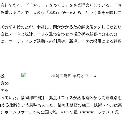
門会社である。『「おっ！」をつくる』を企業理念としている。「お
積み重ねることで、大きな「感動」が生まれる、という事を意味して
業で分析を始めたが、非常に手間がかかるため解決策を探してたどり
機能を使い、自社データと統計データを重ね合わせ市場分析や顧客の分布の分
野に、マーケティング活動への利用や、新規データの採用による顧客
の設
む方の
リアを
断っていた。福岡都市圏は、拠点オフィスがある南区から高速道路を
日通える距離という意味もあった。福岡工務店の施工・技術レベルは高
ホームリサーチから全国で唯一の 3 つ星（★★★）プラス 1 認