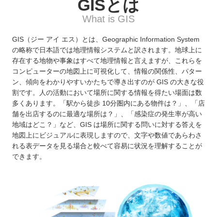
ジ
GISとは
環
境
ェ
What is GIS
分
析、
ン
GIS（ジー アイ エス）とは、Geographic Information System
SCM、
の略称で日本語では地理情報システムと訳されます。地球上に
ス・
リ
存在する地物や事象はすべて地理情報と言えますが、これらを
ス
位
コンピューターの地図上に可視化して、情報の関係性、パター
ク
ン、傾向をわかりやすいかたちで導き出すのが GIS の大きな役
対
置
割です。人の活動において場所に関する情報を得たい場面は数
策、
多くあります。「駅から徒歩 10分圏内にある物件は？」、「店
情
ジ
舗を出店するのに最適な場所は？」、「感染症の発生率が高い
オ・
地域はどこ？」など、GIS は場所に関する問いに対する答えを
報
IoT
地図上にビジュアルに表現しますので、文字や数値であらわさ
等
活
れる表データを見る場合と較べて容易に状況を理解することが
の
できます。
地
用
図
の
活
用
た
法
を