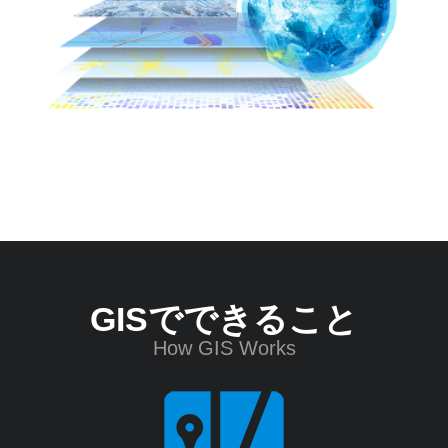
め
ご
紹
の
介
GIS・
地
図
シ
ス
テ
ム
GISでできること
|
How GIS Works
ESRI
ジ