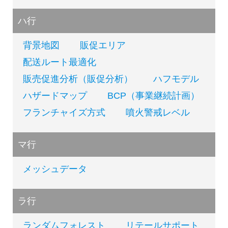
ハ行
背景地図
販促エリア
配送ルート最適化
販売促進分析（販促分析）
ハフモデル
ハザードマップ
BCP（事業継続計画）
フランチャイズ方式
噴火警戒レベル
マ行
メッシュデータ
ラ行
ランダムフォレスト
リテールサポート