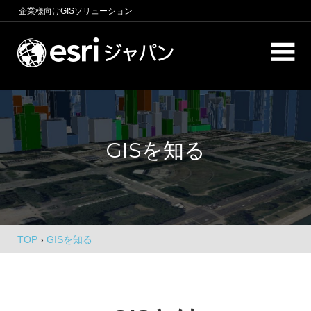
コ
企業様向け
GISソリューション
ン
テ
ロ
ン
ケ
ツ
へ
ー
商
ス
圏
シ
キ
分
GISを知る
析、
ッ
ョ
エ
プ
ン
リ
ア
イ
マ
ー
ン
ケ
TOP
›
GISを知る
テ
テ
ィ
リ
ン
グ、