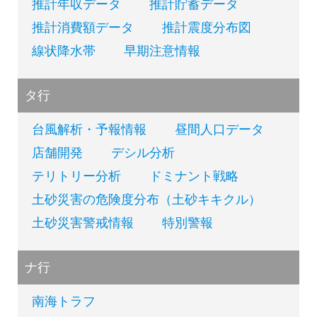
推計年収データ
推計貯蓄データ
推計消費額データ
推計震度分布図
線状降水帯
早期注意情報
タ行
台風解析・予報情報
昼間人口データ
店舗開発
デシル分析
テリトリー分析
ドミナント戦略
土砂災害の危険度分布（土砂キキクル）
土砂災害警戒情報
特別警報
ナ行
南海トラフ