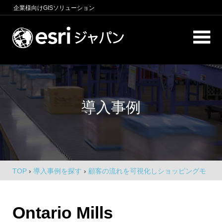
コ
企業様向け
GISソリューション
ン
テ
ロ
ン
ケ
ツ
へ
ー
商
ス
圏
シ
キ
分
導入事例
析、
ッ
ョ
エ
プ
ン
リ
ア
イ
マ
ー
ン
ケ
TOP
›
導入事例を探す
›
顧客の流れを可視化しショッピングモ
テ
テ
ール内店舗スペースの賃料を決定
ィ
リ
ン
Ontario Mills
グ、