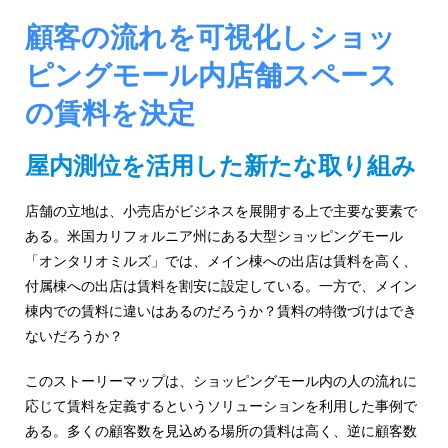
ジ
環
境
顧客の流れを可視化しショッ
ェ
分
ピングモール内店舗スペース
析、
ン
SCM、
の賃料を決定
ス・
リ
ス
位
ク
屋内測位を活用した新たな取り組み
対
置
策、
店舗の立地は、小売店がビジネスを展開する上で主要な要素で
情
ジ
ある。米国カリフォルニア州にある大型ショッピングモール
オ・
報
「オンタリオミルズ」では、メイン棟への出店は賃料を高く、
IoT
付属棟への出店は賃料を割安に設定している。一方で、メイン
等
活
の
棟内での賃料に違いはあるのだろうか？賃料の特徴づけはでき
地
用
ないだろうか？
図
の
活
このストーリーマップは、ショッピングモール内の人の流れに
用
応じて賃料を定義するというソリューションを利用した事例で
た
法
ある。多くの顧客数を見込める場所の賃料は高く、逆に顧客数
を