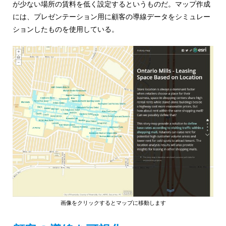
め
が少ない場所の賃料を低く設定するというものだ。マップ作成
ご
には、プレゼンテーション用に顧客の導線データをシミュレー
紹
の
ションしたものを使用している。
介
GIS・
地
図
シ
ス
テ
ム
|
ESRI
画像をクリックするとマップに移動します
ジ