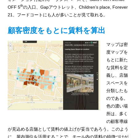
th
OFF 5
の入口、Gapアウトレット、Children’s place, Forever
21、フードコートにも人が多いことが見て取れる。
顧客密度をもとに賃料を算出
マップは密
度マップを
もとに新た
な賃料を定
義し、店舗
スペースを
分類したも
のである。
色の濃い場
所は、多く
の顧客導線
が見込める店舗として賃料の値上げが妥当であろう。このよう
に、屋内測位を活用することで、モール内の賃料の特徴づけが