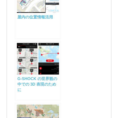
ゲ
ー
屋内の位置情報活用
シ
ョ
ン
G-SHOCK の世界観の
中での 3D 表現のため
に