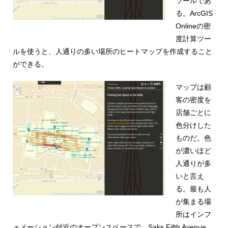
ツールであ
る。ArcGIS
Onlineの密
度計算ツー
ルを使うと、人通りの多い場所のヒートマップを作成すること
ができる。
マップは顧
客の密度を
店舗ごとに
色分けした
ものだ。色
が濃いほど
人通りが多
いと言え
る。最も人
が集まる場
所はインフ
ォメーション付近のオープンスペースで、Saks Fifth Avenue