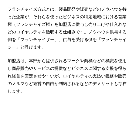
ジ
環
境
フランチャイズ方式とは、製品開発や販売などのノウハウを持
ェ
分
った企業が、それらを使ったビジネスの特定地域における営業
析、
ン
権（フランチャイズ権）を加盟店に供与し売り上げや仕入れな
SCM、
どのロイヤルティを徴収する仕組みです。ノウハウを供与する
ス・
リ
側を「フランチャイザー」、供与を受ける側を「フランチャイ
ス
位
ジー」と呼びます。
ク
対
置
加盟店は、本部から提供されるマークや商標などの標識を使用
策、
情
ジ
し商品販売やサービスの提供などビジネスに関する支援を得ら
オ・
れ経営を安定させやすいが、ロイヤルティの支払い義務や販売
報
IoT
のノルマなど経営の自由が制約されるなどのデメリットも存在
等
活
します。
の
地
用
図
の
活
用
た
法
を