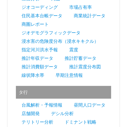
ジオコーディング
市場占有率
住民基本台帳データ
商業統計データ
商圏レポート
ジオデモグラフィックデータ
浸水害の危険度分布（浸水キキクル）
指定河川洪水予報
震度
推計年収データ
推計貯蓄データ
推計消費額データ
推計震度分布図
線状降水帯
早期注意情報
タ行
台風解析・予報情報
昼間人口データ
店舗開発
デシル分析
テリトリー分析
ドミナント戦略