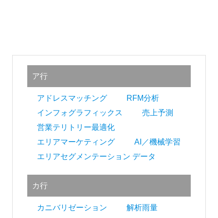
め
ご
紹
の
介
GIS・
投
地
稿
図
ア行
ナ
シ
ビ
アドレスマッチング
RFM分析
ス
インフォグラフィックス
売上予測
ゲ
営業テリトリー最適化
テ
ー
エリアマーケティング
AI／機械学習
ム
シ
エリアセグメンテーション データ
|
ョ
カ行
ESRI
ン
ジ
カニバリゼーション
解析雨量