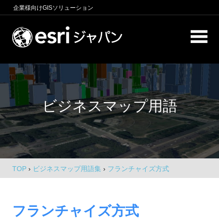
コ
企業様向け
GISソリューション
ン
テ
ロ
ン
ケ
ツ
へ
ー
商
ス
圏
シ
キ
分
ビジネスマップ用語
析、
ッ
ョ
エ
プ
ン
リ
ア
イ
マ
ー
ン
ケ
TOP
›
ビジネスマップ用語集
›
フランチャイズ方式
テ
テ
ィ
リ
ン
フランチャイズ方式
グ、