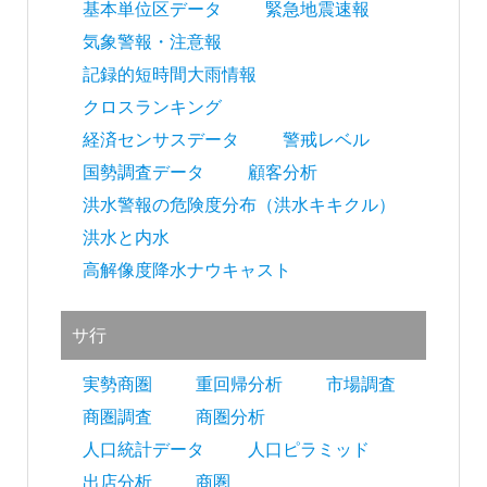
基本単位区データ
緊急地震速報
ャ
気象警報・注意報
パ
記録的短時間大雨情報
ン
クロスランキング
経済センサスデータ
警戒レベル
国勢調査データ
顧客分析
洪水警報の危険度分布（洪水キキクル）
洪水と内水
高解像度降水ナウキャスト
サ行
実勢商圏
重回帰分析
市場調査
商圏調査
商圏分析
人口統計データ
人口ピラミッド
出店分析
商圏