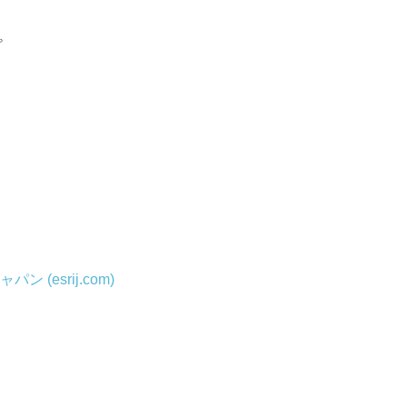
プ
(esrij.com)