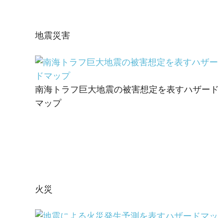
ご
紹
の
介
GIS・
地震災害
地
図
シ
南海トラフ巨大地震の被害想定を表すハザー
マップ
ス
テ
ム
|
ESRI
火災
ジ