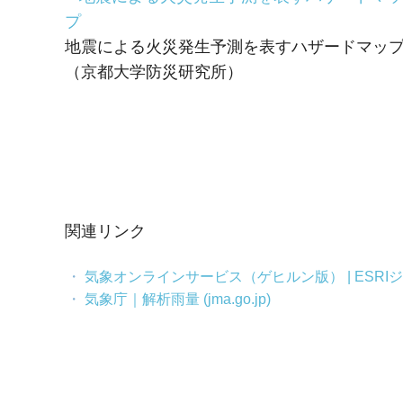
ャ
パ
地震による火災発生予測を表すハザードマッ
ン
（京都大学防災研究所）
関連リンク
気象オンラインサービス（ゲヒルン版） | ESRIジャパン 
気象庁｜解析雨量 (jma.go.jp)