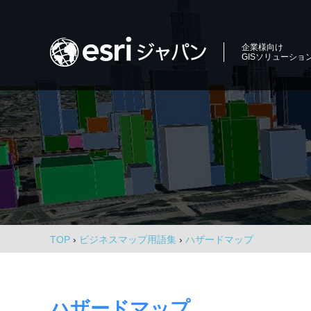
コ
ン
ロ
テ
企業様向け
GISソリューショ
ン
ケ
ツ
ー
商
へ
圏
ス
シ
分
キ
析、
ョ
ッ
エ
プ
ン
リ
ア
イ
マ
ー
ン
ケ
TOP
›
ビジネスマップ用語集
›
ハザードマップ
テ
テ
ィ
リ
ン
グ、
ジ
ハザードマップ
環