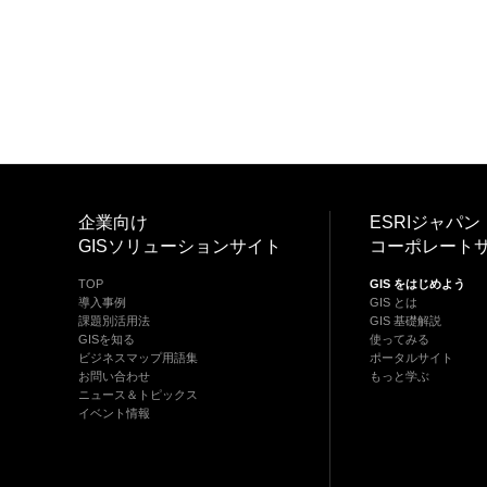
企業向け
ESRIジャパン
GISソリューションサイト
コーポレート
TOP
GIS をはじめよう
導入事例
GIS とは
課題別活用法
GIS 基礎解説
GISを知る
使ってみる
ビジネスマップ用語集
ポータルサイト
お問い合わせ
もっと学ぶ
ニュース＆トピックス
イベント情報