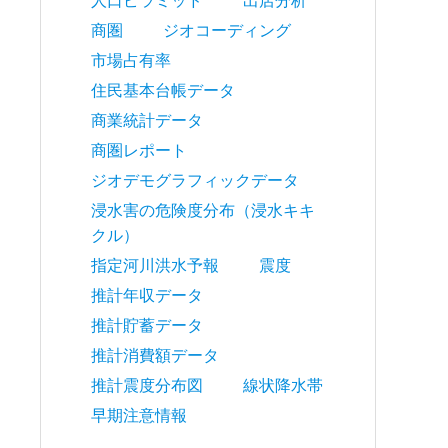
人口ピラミッド
出店分析
商圏
ジオコーディング
市場占有率
住民基本台帳データ
商業統計データ
商圏レポート
ジオデモグラフィックデータ
浸水害の危険度分布（浸水キキ
クル）
指定河川洪水予報
震度
推計年収データ
推計貯蓄データ
推計消費額データ
推計震度分布図
線状降水帯
早期注意情報