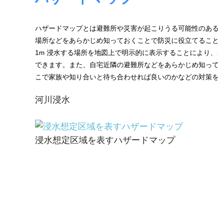
境
ェ
分
析、
ハザードマップとは避難所や災害が起こりうる可能性のあ
ン
SCM、
場所などをあらかじめ知っておくことで防災に役立てるこ
ス・
リ
1m 浸水する場所を地図上で明示的に表示することにより、
ス
できます。また、自宅近隣の避難所などをあらかじめ知っ
位
ク
こで家族や知り合いと待ち合わせれば良いのかなどの対策
対
置
策、
河川浸水
情
ジ
オ・
報
IoT
等
浸水想定区域を表すハザードマップ
活
の
地
用
図
の
活
用
た
法
を
め