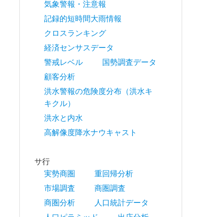
気象警報・注意報
記録的短時間大雨情報
クロスランキング
経済センサスデータ
警戒レベル
国勢調査データ
顧客分析
洪水警報の危険度分布（洪水キ
キクル）
洪水と内水
高解像度降水ナウキャスト
サ行
実勢商圏
重回帰分析
市場調査
商圏調査
商圏分析
人口統計データ