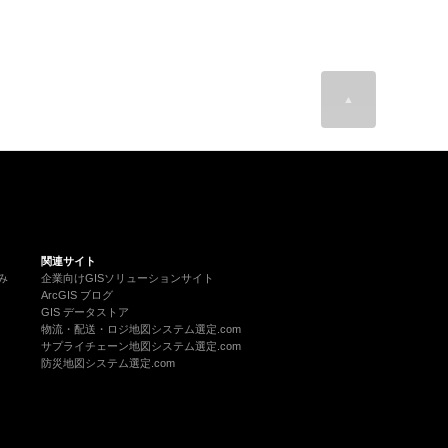
▲
関連サイト
み
企業向けGISソリューションサイト
ArcGIS ブログ
GIS データストア
物流・配送・ロジ地図システム選定.com
サプライチェーン地図システム選定.com
防災地図システム選定.com