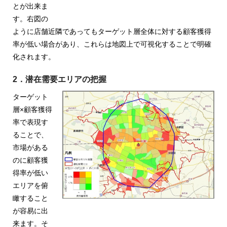
め
とが出来ま
ご
す。右図の
紹
の
介
ように店舗近隣であってもターゲット層全体に対する顧客獲得
GIS・
率が低い場合があり、これらは地図上で可視化することで明確
化されます。
地
図
2．潜在需要エリアの把握
ターゲット
シ
層×顧客獲得
ス
率で表現す
ることで、
テ
市場がある
ム
のに顧客獲
得率が低い
|
エリアを俯
ESRI
瞰すること
が容易に出
ジ
来ます。そ