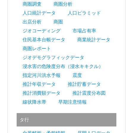
商圏調査
商圏分析
人口統計データ
人口ピラミッド
出店分析
商圏
ジオコーディング
市場占有率
住民基本台帳データ
商業統計データ
商圏レポート
ジオデモグラフィックデータ
浸水害の危険度分布（浸水キキクル）
指定河川洪水予報
震度
推計年収データ
推計貯蓄データ
推計消費額データ
推計震度分布図
線状降水帯
早期注意情報
タ行