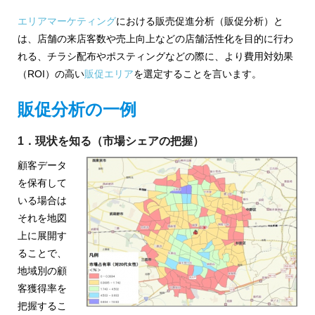
ジ
環
境
エリアマーケティング
における販売促進分析（販促分析）と
ェ
分
は、店舗の来店客数や売上向上などの店舗活性化を目的に行わ
析、
ン
れる、チラシ配布やポスティングなどの際に、より費用対効果
SCM、
（ROI）の高い
販促エリア
を選定することを言います。
ス・
リ
ス
位
販促分析の一例
ク
対
置
1．現状を知る（市場シェアの把握）
策、
情
ジ
顧客データ
オ・
報
を保有して
IoT
いる場合は
等
活
それを地図
の
地
上に展開す
用
図
ることで、
の
活
地域別の顧
用
客獲得率を
た
法
把握するこ
を