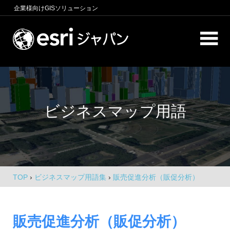
コ
企業様向け
GISソリューション
ン
テ
ロ
ン
ケ
ツ
へ
ー
商
ス
圏
シ
キ
分
ビジネスマップ用語
析、
ッ
ョ
エ
プ
ン
リ
ア
イ
マ
ー
ン
ケ
TOP
›
ビジネスマップ用語集
›
販売促進分析（販促分析）
テ
テ
ィ
リ
ン
販売促進分析（販促分析）
グ、