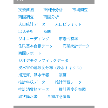
実勢商圏
重回帰分析
市場調査
商圏調査
商圏分析
人口統計データ
人口ピラミッド
出店分析
商圏
ジオコーディング
市場占有率
住民基本台帳データ
商業統計データ
商圏レポート
ジオデモグラフィックデータ
浸水害の危険度分布（浸水キキクル）
指定河川洪水予報
震度
推計年収データ
推計貯蓄データ
推計消費額データ
推計震度分布図
線状降水帯
早期注意情報