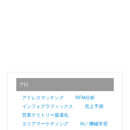
ャ
パ
ン
投
稿
ア行
ナ
ビ
アドレスマッチング
RFM分析
インフォグラフィックス
売上予測
ゲ
営業テリトリー最適化
ー
エリアマーケティング
AI／機械学習