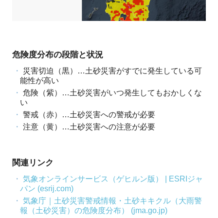
め
ご
紹
の
介
GIS・
危険度分布の段階と状況
地
災害切迫（黒）…土砂災害がすでに発生している可
図
能性が高い
危険（紫）…土砂災害がいつ発生してもおかしくな
シ
い
ス
警戒（赤）…土砂災害への警戒が必要
注意（黄）…土砂災害への注意が必要
テ
ム
関連リンク
|
気象オンラインサービス（ゲヒルン版） | ESRIジャ
ESRI
パン (esrij.com)
気象庁｜土砂災害警戒情報・土砂キキクル（大雨警
ジ
報（土砂災害）の危険度分布） (jma.go.jp)