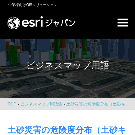
コ
企業様向け
GISソリューション
ン
テ
ロ
ン
ケ
ツ
へ
ー
商
ス
圏
シ
キ
分
ビジネスマップ用語
析、
ッ
ョ
エ
プ
ン
リ
ア
イ
マ
ー
ン
ケ
TOP
›
ビジネスマップ用語集
›
土砂災害の危険度分布（土砂キ
テ
テ
キクル）
ィ
リ
ン
土砂災害の危険度分布（土砂キ
グ、