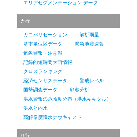
シ
エリアセグメンテーション データ
ョ
カ行
ン
カニバリゼーション
解析雨量
基本単位区データ
緊急地震速報
気象警報・注意報
記録的短時間大雨情報
クロスランキング
経済センサスデータ
警戒レベル
国勢調査データ
顧客分析
洪水警報の危険度分布（洪水キキクル）
洪水と内水
高解像度降水ナウキャスト
サ行