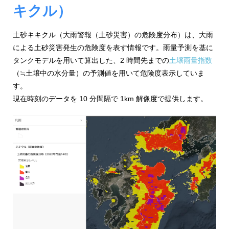
ジ
環
キクル）
境
ェ
分
土砂キキクル（大雨警報（土砂災害）の危険度分布）は、大雨
析、
ン
SCM、
による土砂災害発生の危険度を表す情報です。雨量予測を基に
ス・
リ
タンクモデルを用いて算出した、2 時間先までの
土壌雨量指数
ス
（≒土壌中の水分量）の予測値を用いて危険度表示していま
位
ク
す。
対
置
現在時刻のデータを 10 分間隔で 1km 解像度で提供します。
策、
情
ジ
オ・
報
IoT
等
活
の
地
用
図
の
活
用
た
法
を