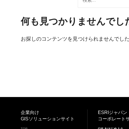
境
ェ
分
析、
ン
何も見つかりませんでし
SCM、
ス・
リ
ス
お探しのコンテンツを見つけられませんでし
位
ク
対
置
策、
情
ジ
オ・
報
IoT
等
活
の
地
用
図
の
活
用
企業向け
ESRIジャパン
た
法
GISソリューションサイト
コーポレート
を
め
TOP
GIS をはじめよう