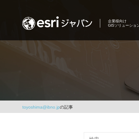
コ
ン
ロ
テ
企業様向け
GISソリューショ
ン
ケ
ツ
ー
商
へ
圏
ス
シ
分
キ
析、
ョ
ッ
エ
プ
ン
リ
ア
イ
マ
ー
ン
ケ
toyoshima@ibno.jp
の記事
テ
テ
ィ
リ
ン
グ、
ジ
環