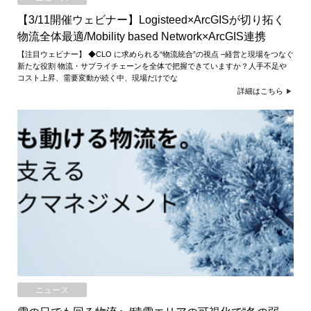
【3/11開催ウェビナー】Logisteed×ArcGISが切り拓く
物流全体最適/Mobility based Network×ArcGIS連携
【注目ウェビナー】 ◆CLO に求められる“物流統合”の視点 –経営と現場をつなぐ
新たな役割 物流・サプライチェーンを全体で把握できていますか？人手不足や
コスト上昇、需要変動が続く中、現場だけでな
詳細はこちら
ニュース