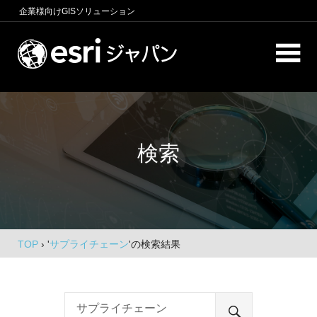
コ
企業様向け
GISソリューション
ン
テ
ロ
ン
ケ
ツ
へ
ー
商
ス
圏
シ
キ
分
検索
析、
ッ
ョ
エ
プ
ン
リ
ア
イ
マ
ー
ン
ケ
TOP
›
'
サプライチェーン
'の検索結果
テ
テ
ィ
リ
ン
グ、