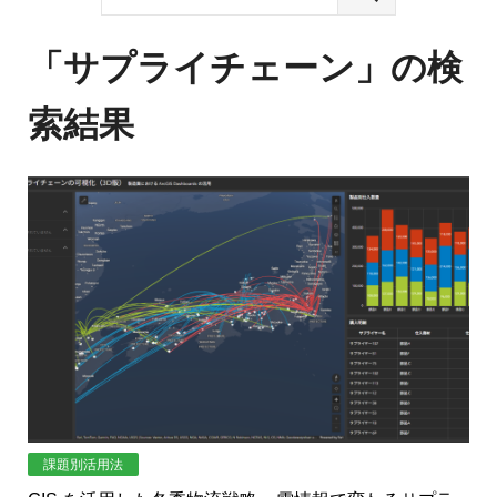
ジ
環
境
ェ
分
「
サプライチェーン
」の検
析、
ン
SCM、
索結果
ス・
リ
ス
位
ク
対
置
策、
情
ジ
オ・
報
IoT
等
活
の
地
用
図
の
活
用
た
課題別活用法
法
を