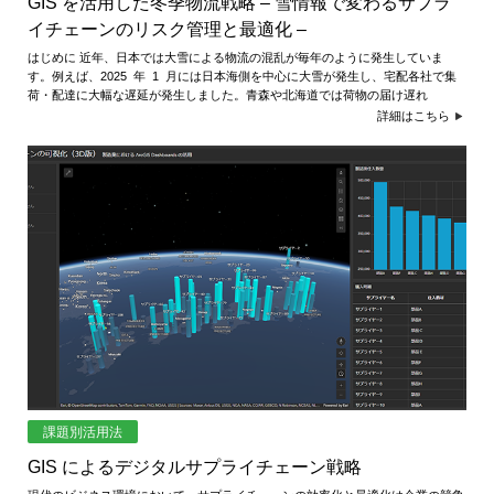
め
GIS を活用した冬季物流戦略 – 雪情報で変わるサプラ
ご
イチェーンのリスク管理と最適化 –
紹
の
はじめに 近年、日本では大雪による物流の混乱が毎年のように発生していま
介
す。例えば、2025 年 1 月には日本海側を中心に大雪が発生し、宅配各社で集
GIS・
荷・配達に大幅な遅延が発生しました。青森や北海道では荷物の届け遅れ
詳細はこちら
地
図
シ
ス
テ
ム
|
ESRI
課題別活用法
ジ
GIS によるデジタルサプライチェーン戦略