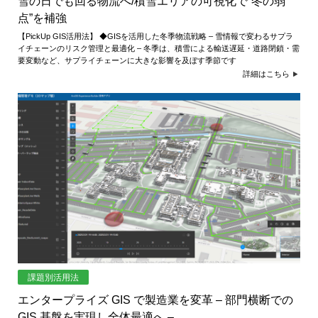
雪の日でも回る物流へ/積雪エリアの可視化で“冬の弱
点”を補強
【PickUp GIS活用法】 ◆GISを活用した冬季物流戦略 – 雪情報で変わるサプラ
イチェーンのリスク管理と最適化 – 冬季は、積雪による輸送遅延・道路閉鎖・需
要変動など、サプライチェーンに大きな影響を及ぼす季節です
詳細はこちら
課題別活用法
エンタープライズ GIS で製造業を変革 – 部門横断での
GIS 基盤を実現し全体最適へ –