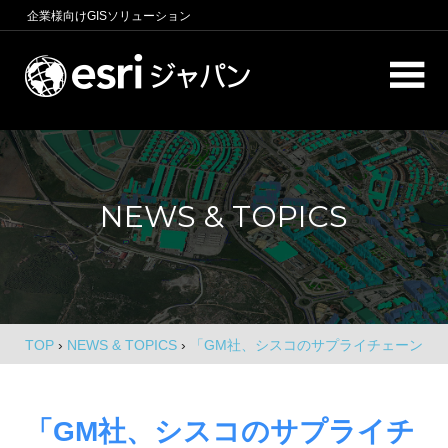
コ
企業様向け
GISソリューション
ン
テ
ロ
ン
ケ
ツ
へ
ー
商
ス
圏
シ
キ
分
NEWS & TOPICS
析、
ッ
ョ
エ
プ
ン
リ
ア
イ
マ
ー
ン
ケ
TOP
›
NEWS & TOPICS
›
「GM社、シスコのサプライチェーン
テ
テ
事例▼8/31開催！10分でできる！マッピング講座」
ィ
リ
ン
「GM社、シスコのサプライチ
グ、