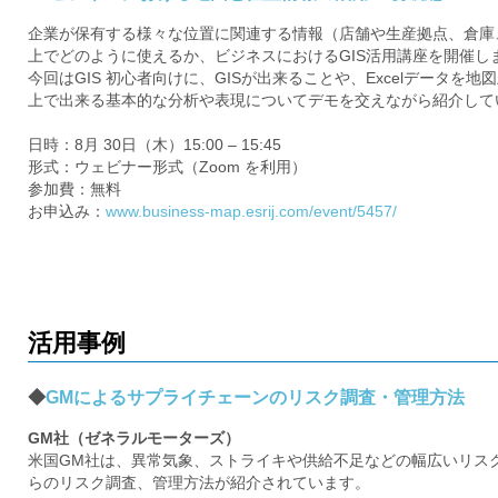
め
ご
企業が保有する様々な位置に関連する情報（店舗や生産拠点、倉庫、
紹
の
上でどのように使えるか、ビジネスにおけるGIS活用講座を開催し
介
今回はGIS 初心者向けに、GISが出来ることや、Excelデータを地
GIS・
上で出来る基本的な分析や表現についてデモを交えながら紹介して
地
日時：8月 30日（木）15:00 – 15:45
形式：ウェビナー形式（Zoom を利用）
図
参加費：無料
お申込み：
www.business-map.esrij.com/event/5457/
シ
ス
テ
活用事例
ム
|
◆
GMによるサプライチェーンのリスク調査・管理方法
ESRI
GM社（ゼネラルモーターズ）
米国GM社は、異常気象、ストライキや供給不足などの幅広いリス
ジ
らのリスク調査、管理方法が紹介されています。