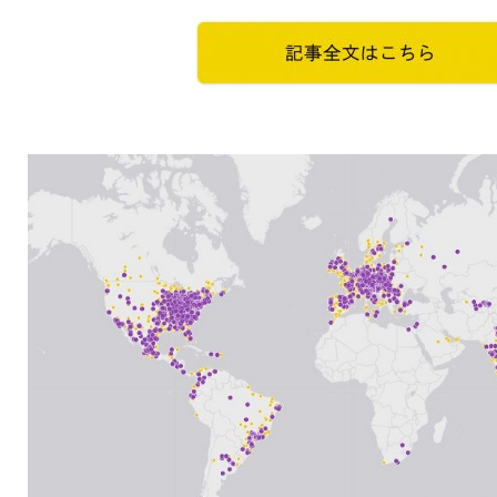
ャ
パ
ン