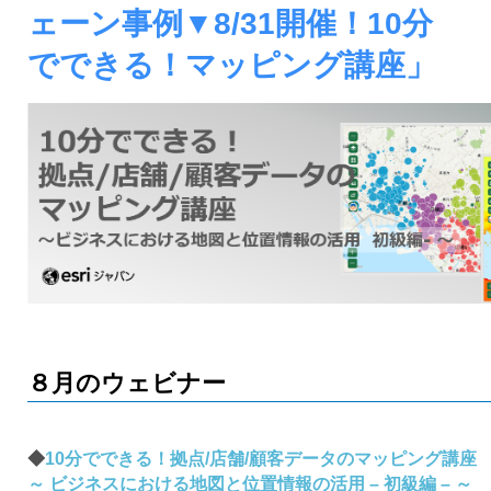
ジ
環
ェーン事例▼8/31開催！10分
境
ェ
分
でできる！マッピング講座」
析、
ン
SCM、
ス・
リ
ス
位
ク
対
置
策、
情
ジ
オ・
報
IoT
等
活
の
地
用
８月のウェビナー
図
の
活
用
た
◆
10分でできる！拠点/店舗/顧客データのマッピング講座
法
～ ビジネスにおける地図と位置情報の活用 – 初級編 – ～
を