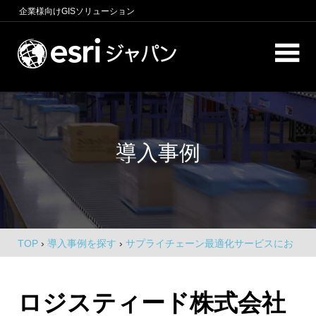
コ
企業様向け
GISソリューション
ン
テ
ロ
ン
ケ
ツ
へ
ー
商
ス
圏
シ
キ
分
導入事例
析、
ッ
ョ
エ
プ
ン
リ
ア
イ
マ
ー
ン
ケ
TOP
›
導入事例を探す
›
サプライチェーン最適化サービスにお
テ
テ
ける ArcGIS 活用
ィ
リ
ン
ロジスティード株式会社
グ、