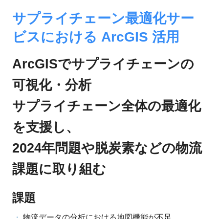
ジ
環
境
サプライチェーン最適化サー
ェ
分
ビスにおける ArcGIS 活用
析、
ン
SCM、
ス・
リ
ArcGISでサプライチェーンの
ス
位
ク
可視化・分析
対
置
策、
サプライチェーン全体の最適化
情
ジ
オ・
を支援し、
報
IoT
等
2024年問題や脱炭素などの物流
活
の
地
用
課題に取り組む
図
の
活
用
課題
た
法
を
物流データの分析における地図機能が不足