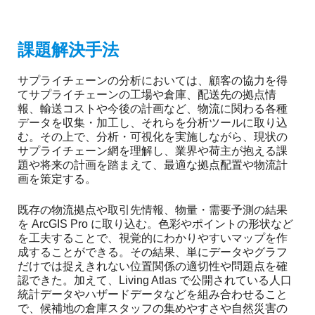
課題解決手法
サプライチェーンの分析においては、顧客の協力を得
てサプライチェーンの工場や倉庫、配送先の拠点情
報、輸送コストや今後の計画など、物流に関わる各種
データを収集・加工し、それらを分析ツールに取り込
む。その上で、分析・可視化を実施しながら、現状の
サプライチェーン網を理解し、業界や荷主が抱える課
題や将来の計画を踏まえて、最適な拠点配置や物流計
画を策定する。
既存の物流拠点や取引先情報、物量・需要予測の結果
を ArcGIS Pro に取り込む。色彩やポイントの形状など
を工夫することで、視覚的にわかりやすいマップを作
成することができる。その結果、単にデータやグラフ
だけでは捉えきれない位置関係の適切性や問題点を確
認できた。加えて、Living Atlas で公開されている人口
統計データやハザードデータなどを組み合わせること
で、候補地の倉庫スタッフの集めやすさや自然災害の