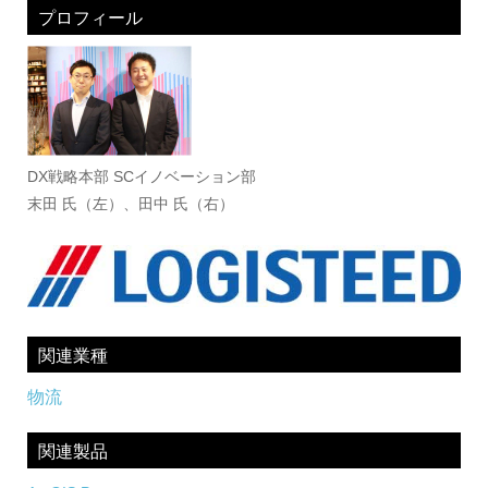
プロフィール
DX戦略本部 SCイノベーション部
末田 氏（左）、田中 氏（右）
関連業種
物流
関連製品