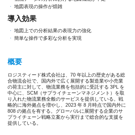
め
ご
地図表現の操作が煩雑
紹
の
導入効果
介
GIS・
地図上での分析結果の表現力の強化
地
簡単な操作で多彩な分析を実現
図
シ
概要
ス
ロジスティード株式会社は、70 年以上の歴史がある総
テ
合物流会社で、国内外で広く展開する製造業や小売業
の荷主に対して、物流業務を包括的に受託する 3PL を
ム
中心に、SCM（サプライチェーンマネジメント）を取
り入れた物流業務全般のサービスを提供している。戦
|
略的に海外拠点を増やし、2023 年 8 月時点で国内外に
808 の拠点を有する。グローバルに展開する企業のサ
ESRI
プライチェーン戦略立案から実行まで総合的な支援を
提供している。
ジ