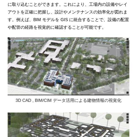
め
に取り込むことができます。これにより、工場内の設備やレイ
ご
紹
アウトを正確に把握し、設計やメンテナンスの効率化が図れま
の
介
す。例えば、BIM モデルを GIS に統合することで、設備の配置
GIS・
や配管の経路を視覚的に確認することが可能です。
地
図
シ
ス
テ
ム
3D CAD , BIM/CIM データ活用による建物情報の視覚化
|
ESRI
ジ