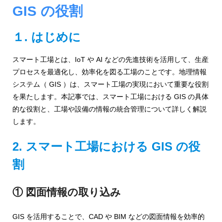
ジ
環
GIS の役割
境
ェ
分
析、
１. はじめに
ン
SCM、
ス・
リ
スマート工場とは、IoT や AI などの先進技術を活用して、生産
ス
プロセスを最適化し、効率化を図る工場のことです。地理情報
位
ク
システム（ GIS ）は、スマート工場の実現において重要な役割
対
置
を果たします。本記事では、スマート工場における GIS の具体
策、
的な役割と、工場や設備の情報の統合管理について詳しく解説
情
ジ
オ・
します。
報
IoT
等
2. スマート工場における GIS の役
活
の
割
地
用
図
の
活
① 図面情報の取り込み
用
た
法
GIS を活用することで、CAD や BIM などの図面情報を効率的
を