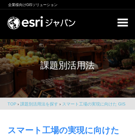
コ
企業様向け
GISソリューション
ン
テ
ロ
ン
ケ
ツ
へ
ー
商
ス
圏
シ
キ
分
課題別活用法
析、
ッ
ョ
エ
プ
ン
リ
ア
イ
マ
ー
ン
ケ
TOP
›
課題別活用法を探す
›
スマート工場の実現に向けた GIS
テ
テ
の役割
ィ
リ
ン
スマート工場の実現に向けた
グ、