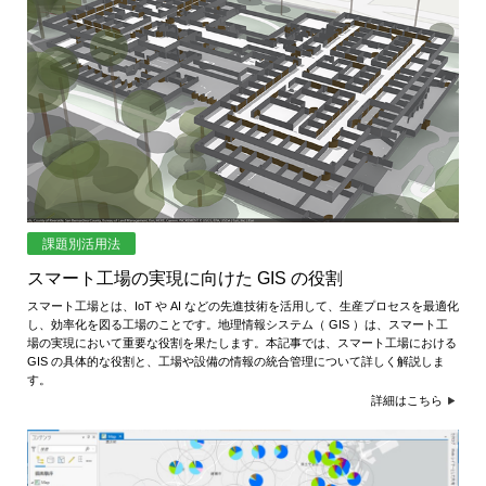
ジ
環
境
ェ
分
析、
ン
SCM、
ス・
リ
ス
位
ク
対
置
策、
情
ジ
課題別活用法
オ・
スマート工場の実現に向けた GIS の役割
報
IoT
スマート工場とは、IoT や AI などの先進技術を活用して、生産プロセスを最適化
等
活
し、効率化を図る工場のことです。地理情報システム（ GIS ）は、スマート工
の
場の実現において重要な役割を果たします。本記事では、スマート工場における
地
GIS の具体的な役割と、工場や設備の情報の統合管理について詳しく解説しま
用
す。
図
詳細はこちら
の
活
用
た
法
を