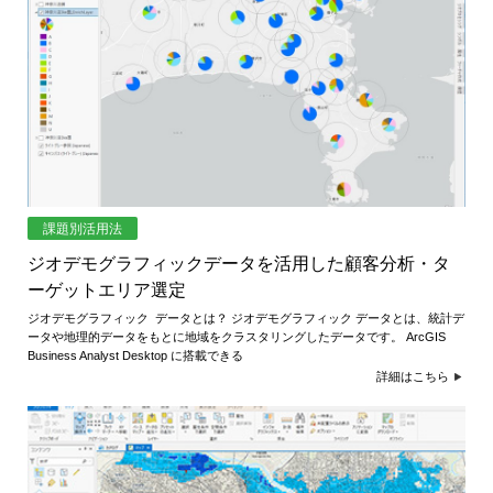
め
ご
紹
の
介
GIS・
地
図
シ
課題別活用法
ス
ジオデモグラフィックデータを活用した顧客分析・タ
ーゲットエリア選定
テ
ジオデモグラフィック データとは？ ジオデモグラフィック データとは、統計デ
ム
ータや地理的データをもとに地域をクラスタリングしたデータです。 ArcGIS
Business Analyst Desktop に搭載できる
|
詳細はこちら
ESRI
ジ