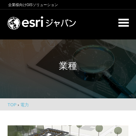
コ
企業様向け
GISソリューション
ン
テ
ロ
ン
ケ
ツ
へ
ー
商
ス
圏
シ
キ
分
業種
析、
ッ
ョ
エ
プ
ン
リ
ア
イ
マ
ー
ン
ケ
TOP
›
電力
テ
テ
ィ
リ
ン
グ、