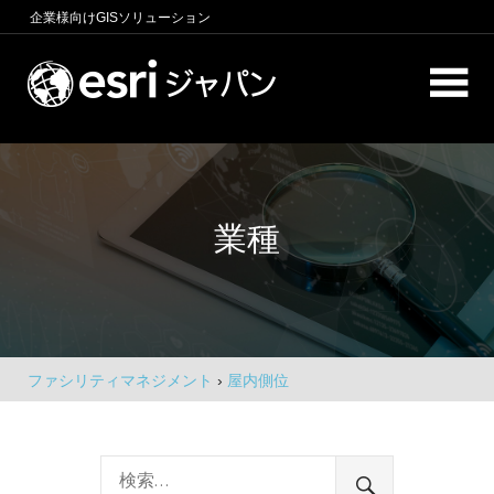
コ
企業様向け
GISソリューション
ン
テ
ロ
ン
ケ
ツ
へ
ー
商
ス
圏
シ
キ
分
業種
析、
ッ
ョ
エ
プ
ン
リ
ア
イ
マ
ー
ン
ケ
ファシリティマネジメント
›
屋内側位
テ
テ
ィ
リ
ン
グ、