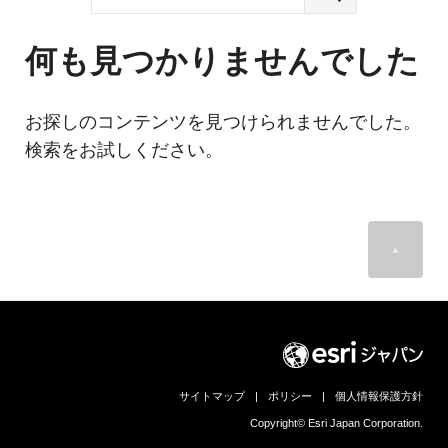
ジ
環
境
ェ
分
何も見つかりませんでした
析、
ン
SCM、
ス・
リ
お探しのコンテンツを見つけられませんでした。
ス
位
検索をお試しください。
ク
対
置
策、
情
ジ
オ・
▲
報
IoT
等
活
の
地
用
図
の
活
サイトマップ
|
ポリシー
|
個人情報保護方針
用
た
法
Copyright© Esri Japan Corporation.
を