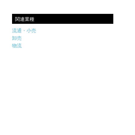
関連業種
流通・小売
卸売
物流