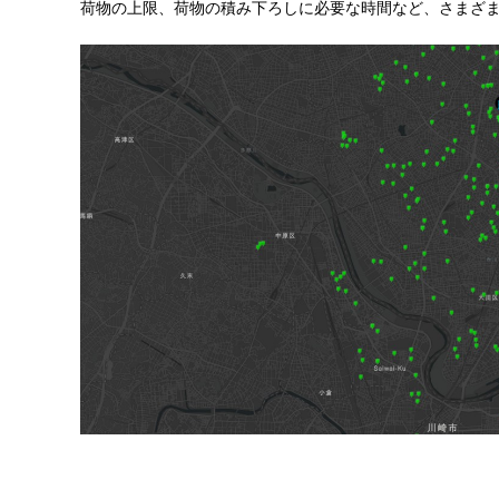
ご
荷物の上限、荷物の積み下ろしに必要な時間など、さまざ
紹
の
介
GIS・
地
図
シ
ス
テ
ム
|
ESRI
ジ