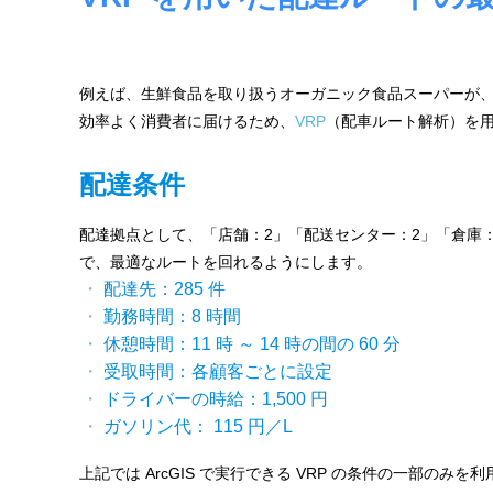
境
ェ
分
析、
ン
SCM、
例えば、生鮮食品を取り扱うオーガニック食品スーパーが、
ス・
リ
効率よく消費者に届けるため、
VRP
（配車ルート解析）を
ス
位
ク
配達条件
対
置
策、
情
ジ
配達拠点として、「店舗：2」「配送センター：2」「倉庫：
オ・
で、最適なルートを回れるようにします。
報
IoT
配達先：285 件
等
活
勤務時間：8 時間
の
休憩時間：11 時 ～ 14 時の間の 60 分
地
用
受取時間：各顧客ごとに設定
図
ドライバーの時給：1,500 円
の
活
ガソリン代： 115 円／L
用
た
法
上記では ArcGIS で実行できる VRP の条件の一部の
を
め