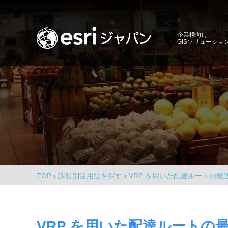
コ
ン
ロ
テ
企業様向け
GISソリューショ
ン
ケ
ツ
ー
商
へ
圏
ス
シ
分
キ
析、
ョ
ッ
エ
プ
ン
リ
ア
イ
マ
ー
ン
ケ
TOP
›
課題別活用法を探す
›
VRP を用いた配達ルートの
テ
テ
ィ
リ
ン
グ、
ジ
VRP を用いた配達ルート
環