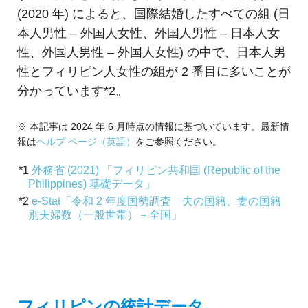
め
ご
(2020 年) によると、国際結婚したすべての組 (日
紹
の
本人男性 – 外国人女性、外国人男性 – 日本人女
介
性、外国人男性 – 外国人女性) の中で、日本人男
GIS・
性とフィリピン人女性の組が 2 番目に多いことが
地
分かっています*2。
図
※ 本記事は 2024 年 6 月時点の情報に基づいています。最新情
シ
報は
ヘルプ ページ（英語）
をご参照ください。
ス
*1
外務省 (2021) 「フィリピン共和国 (Republic of the
Philippines) 基礎データ」
テ
*2
e-Stat「令和 2 年度国勢調査 夫の国籍、妻の国籍
ム
別夫婦数（一般世帯）－全国」
|
ESRI
ジ
フィリピンの統計データ