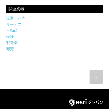
関連業種
流通・小売
サービス
不動産
保険
製造業
卸売
▲