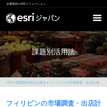
コ
企業様向け
GISソリューション
ン
テ
ロ
ン
ケ
ツ
へ
ー
商
ス
圏
シ
キ
分
課題別活用法
析、
ッ
ョ
エ
プ
ン
リ
ア
イ
マ
ー
ン
ケ
TOP
›
課題別活用法を探す
›
フィリピンの市場調査・出店計画
テ
テ
に役立つデータ紹介
ィ
リ
ン
フィリピンの市場調査・出店計
グ、