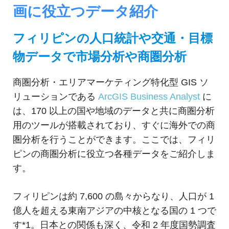
ジ
環
画に役立つデータ紹介
境
ェ
分
析、
フィリピンの人口統計や交通・目標
ン
SCM、
物データで市場分析や商圏分析
ス・
リ
ス
位
ク
商圏分析・エリアマーケティング特化型 GIS ソ
対
置
リューションである
ArcGIS Business Analyst
に
策、
は、170 以上の国や地域のデータと共に商圏分析
情
ジ
用のツールが搭載されており、すぐに海外での商
オ・
報
IoT
圏分析を行うことができます。ここでは、フィリ
等
活
ピンの商圏分析に役立つ各種データをご紹介しま
の
す。
地
用
図
の
活
フィリピンは約 7,600 の島々からなり、人口が 1
用
億人を超える東南アジアの中核となる国の 1 つで
た
法
す*1。日本との関係も深く、令和 2 年度国勢調査
を