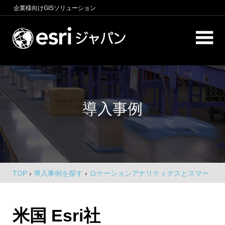
コ
企業様向け
GISソリューション
ン
テ
ロ
ン
ケ
ツ
へ
ー
商
ス
圏
シ
キ
分
導入事例
析、
ッ
ョ
エ
プ
ン
リ
ア
イ
マ
ー
ン
ケ
TOP
›
導入事例を探す
›
ロケーションアナリティクスとスマー
テ
テ
トモビリティで未来の車はこう変わる
ィ
リ
ン
米国 Esri社
グ、