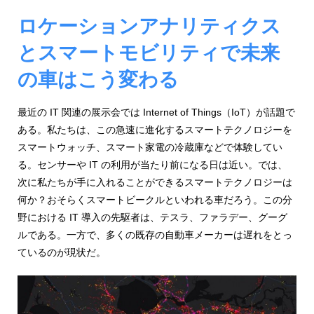
ジ
環
境
ロケーションアナリティクス
ェ
分
とスマートモビリティで未来
析、
ン
SCM、
の車はこう変わる
ス・
リ
ス
位
ク
最近の IT 関連の展示会では Internet of Things（IoT）が話題で
対
置
ある。私たちは、この急速に進化するスマートテクノロジーを
策、
スマートウォッチ、スマート家電の冷蔵庫などで体験してい
情
ジ
る。センサーや IT の利用が当たり前になる日は近い。では、
オ・
報
次に私たちが手に入れることができるスマートテクノロジーは
IoT
何か？おそらくスマートビークルといわれる車だろう。この分
等
活
野における IT 導入の先駆者は、テスラ、ファラデー、グーグ
の
地
ルである。一方で、多くの既存の自動車メーカーは遅れをとっ
用
図
ているのが現状だ。
の
活
用
た
法
を