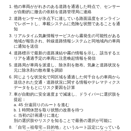
他の車両ががれきのある道路を通過した時点で、センサー
が自動的に撤去の依頼を道路管理局に連絡
道路センサーが氷点下に達している路面温度をオンライン
でレポートし、車載システムに危険な状態であることを通
知
リアルタイム気象情報サービスから霧発生の可能性がある
地域が報告され、幹線道路情報システムと同地域内の車両
に通知を送信
道路標示で最新の道路凍結や霧の情報を示し、該当するエ
リアを通過予定の車両に注意喚起情報を発信
道路局が車両を派遣し、除氷剤を散布。気象と道路状況を
元に除氷剤の散布量を調節
同じような状況化で同区域を通過した何千台もの車両から
送信された交通・道路状況に関する情報やテレマティクス
データをもとにリスク要因を計算
車が自動的に安全速度まで減速し、ドライバーに選択肢を
提起：
a. 45 分遠回りのルートを進む
b. 1 時間休憩を取り状態の改善を待つ
c. 当初の計画通りに進む
別の選択肢やリスクを知ることで最善の選択が可能に
「自宅→祖母宅→目的地」というルート設定になっている