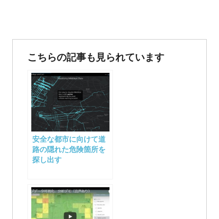
投
稿
こちらの記事も見られています
ナ
ビ
ゲ
ー
安全な都市に向けて道
シ
路の隠れた危険箇所を
探し出す
ョ
ン