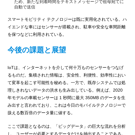
ため、新たな到着時間をテキストメッセージで祖母宛てに
自動で送信
スマートモビリティ テクノロジーは既に実用化されている。ハ
イエンドな車にはセンサーが搭載され、駐車や安全な車間距離
を保つなどに利用されている。
今後の課題と展望
IoTは、インターネットを介して何十万ものセンサーをつなげ
るものだ。集積された情報は、安全性、利便性、効率性におい
て変革を起こす可能性を秘める。一方で、既存システムでは処
理しきれないデータの洪水も生み出している。例えば、2020
年モデルの車載センサーは 1 秒間に最大 350MB のデータを生
み出すと言われており、これは今日のモバイルテクノロジーで
扱える数百倍のデータ量に値する。
ここで課題となるのは、「ビッグデータ」の巨大な流れを分析
し、ユーザーが必要とするデータだけを抽出することである。