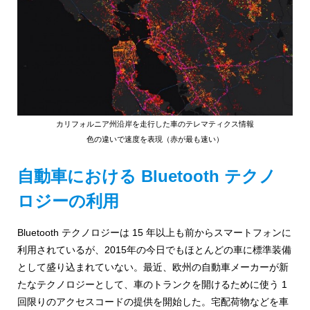
め
ご
紹
の
介
GIS・
地
図
カリフォルニア州沿岸を走行した車のテレマティクス情報
シ
色の違いで速度を表現（赤が最も速い）
ス
自動車における Bluetooth テクノ
テ
ロジーの利用
ム
Bluetooth テクノロジーは 15 年以上も前からスマートフォンに
|
利用されているが、2015年の今日でもほとんどの車に標準装備
ESRI
として盛り込まれていない。最近、欧州の自動車メーカーが新
たなテクノロジーとして、車のトランクを開けるために使う 1
ジ
回限りのアクセスコードの提供を開始した。宅配荷物などを車