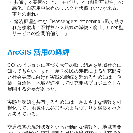
共通する要因の一つ：モビリティ（移動可能性）の
悪化、自家用車依存のリスクと代償（いつか来る、
車との別れ）
経済原理が生む「Passengers left behind（取り残さ
れた移動者：不採算バス路線の減便・廃止、Uber 型
サービスの空間的偏り）」
ArcGIS 活用の経緯
COI のビジョンに基づく大学の取り組みを地域社会に
知ってもらい、また、産学公民の連携による研究開発
と社会実装に向けた実践の継続を進めるためには、企
業・自治体・地域が連携して研究開発プロジェクトを
展開する必要があった。
実態と課題を共有するためには、さまざまな情報を可
視化して、地域住民参加型のまちづくりを構築すべき
と考えている。
交通機関の混雑状況といった動的な情報と、地域需要
といった静的な統計情報を同じ環境で整理・共有でき