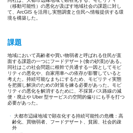
同社は、大都市辺縁地域で顕在化する、モビリティ
ャ
（移動可能性）の悪化が及ぼす地域社会の課題に対し
て、ArcGIS を活用し実態調査と住民へ情報提供する環
パ
境を構築した。
ン
課題
地域において高齢者や買い物弱者と呼ばれる住民が直
面する課題の一つにフードデザート(食の砂漠)がある。
同社はこの社会問題に根幹で共通する一因としてモビ
リティの悪化や、自家用車への依存が影響していると
考えた。持続可能なまちにするため、モビリティ実態
を把握し解決のための対策を練る必要があった。モビ
リティの悪化を解消するために、不採算バス路線の減
便・廃止や Uber 型サービスの空間的偏りにも手を打つ
必要があった。
大都市辺縁地域で顕在化する持続可能性の危機：高
齢化、買物弱者、フードデザート、貧困、社会的疎
外