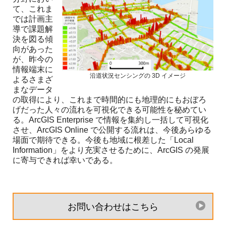
て、これま
では計画主
導で課題解
決を図る傾
向があった
が、昨今の
情報端末に
沿道状況センシングの 3D イメージ
よるさまざ
まなデータ
の取得により、これまで時間的にも地理的にもおぼろ
げだった人々の流れを可視化できる可能性を秘めてい
る。ArcGIS Enterprise で情報を集約し一括して可視化
させ、ArcGIS Online で公開する流れは、今後あらゆる
場面で期待できる。今後も地域に根差した「Local
Information」をより充実させるために、ArcGIS の発展
に寄与できれば幸いである。
お問い合わせはこちら