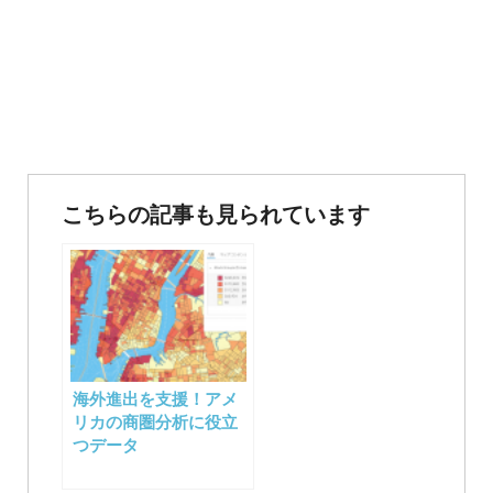
投
稿
こちらの記事も見られています
ナ
ビ
ゲ
ー
海外進出を支援！アメ
シ
リカの商圏分析に役立
つデータ
ョ