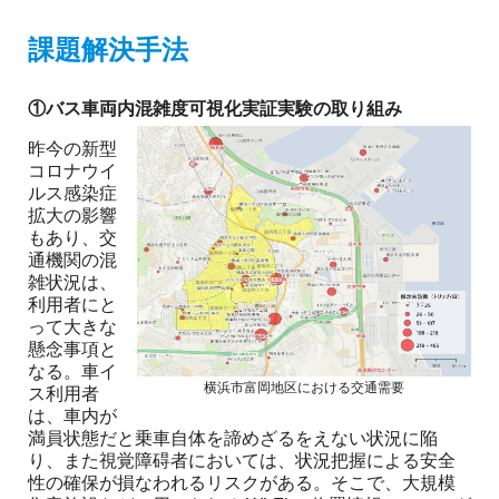
課題解決手法
①バス車両内混雑度可視化実証実験の取り組み
昨今の新型
コロナウイ
ルス感染症
拡大の影響
もあり、交
通機関の混
雑状況は、
利用者にと
って大きな
懸念事項と
なる。車イ
横浜市富岡地区における交通需要
ス利用者
は、車内が
満員状態だと乗車自体を諦めざるをえない状況に陥
り、また視覚障碍者においては、状況把握による安全
性の確保が損なわれるリスクがある。そこで、大規模