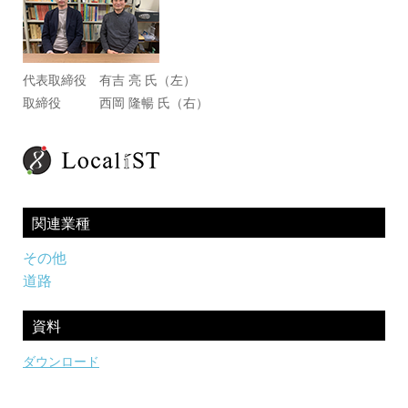
代表取締役 有吉 亮 氏（左）
取締役 西岡 隆暢 氏（右）
関連業種
その他
道路
資料
ダウンロード