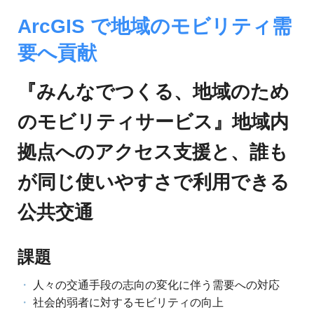
ジ
環
境
ArcGIS で地域のモビリティ需
ェ
分
要へ貢献
析、
ン
SCM、
ス・
リ
『みんなでつくる、地域のため
ス
位
ク
のモビリティサービス』地域内
対
置
策、
拠点へのアクセス支援と、誰も
情
ジ
オ・
が同じ使いやすさで利用できる
報
IoT
等
公共交通
活
の
地
用
図
課題
の
活
用
人々の交通手段の志向の変化に伴う需要への対応
た
法
社会的弱者に対するモビリティの向上
を