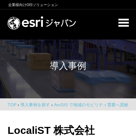
コ
企業様向け
GISソリューション
ン
テ
ロ
ン
ケ
ツ
へ
ー
商
ス
圏
シ
キ
分
導入事例
析、
ッ
ョ
エ
プ
ン
リ
ア
イ
マ
ー
ン
ケ
TOP
›
導入事例を探す
›
ArcGIS で地域のモビリティ需要へ貢献
テ
テ
ィ
リ
ン
LocaliST 株式会社
グ、