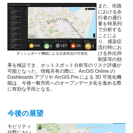
また、街路
における歩
行者の通行
量を時系列
で分析する
ことによ
り、感染症
流行時にお
ける外出抑
ダッシュボード機能による沿道状況の可視化
制策等の効
果を検証でき、ホットスポット分析等のリスク評価が
可能となった。情報共有の際に、ArcGIS Online の
Dashboards アプリや ArcGIS Pro による 3D 可視化機
能は、今後一般市民へのオープンデータ化を進める際
に有効な手段となる。
今後の展望
モビリティ
分野におい