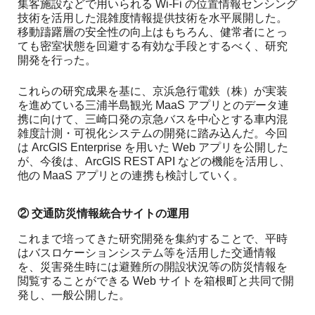
集客施設などで用いられる Wi-Fi の位置情報センシング
技術を活用した混雑度情報提供技術を水平展開した。
移動躊躇層の安全性の向上はもちろん、健常者にとっ
ても密室状態を回避する有効な手段とするべく、研究
開発を行った。
これらの研究成果を基に、京浜急行電鉄（株）が実装
を進めている三浦半島観光 MaaS アプリとのデータ連
携に向けて、三崎口発の京急バスを中心とする車内混
雑度計測・可視化システムの開発に踏み込んだ。今回
は ArcGIS Enterprise を用いた Web アプリを公開した
が、今後は、ArcGIS REST API などの機能を活用し、
他の MaaS アプリとの連携も検討していく。
② 交通防災情報統合サイトの運用
これまで培ってきた研究開発を集約することで、平時
はバスロケーションシステム等を活用した交通情報
を、災害発生時には避難所の開設状況等の防災情報を
閲覧することができる Web サイトを箱根町と共同で開
発し、一般公開した。