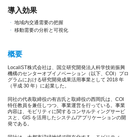
め
ご
導入効果
紹
の
介
地域内交通需要の把握
GIS・
移動需要の分析と可視化
地
図
概要
シ
LocaliST株式会社は、国立研究開発法人科学技術振興
ス
機構のセンターオブイノベーション（以下、COI）プロ
グラムにおける研究開発成果活用事業として 2018 年
テ
（平成 30 年）に起業した。
ム
同社の代表取締役の有吉氏と取締役の西岡氏は、COI
|
特任教員を兼任しつつ、事業運営を行っている。事業
内容は、モビリティに関するコンサルティングサービ
ESRI
スと、GIS を活用したシステム/アプリケーションの開
発である。
ジ