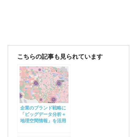
投
稿
こちらの記事も見られています
ナ
ビ
ゲ
ー
企業のブランド戦略に
シ
「ビッグデータ分析＋
地理空間情報」を活用
ョ