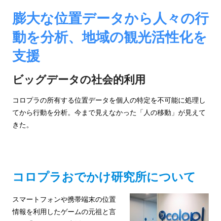
ジ
環
境
膨大な位置データから人々の行
ェ
分
動を分析、地域の観光活性化を
析、
ン
SCM、
支援
ス・
リ
ス
位
ク
ビッグデータの社会的利用
対
置
策、
コロプラの所有する位置データを個人の特定を不可能に処理し
情
ジ
てから行動を分析。今まで見えなかった「人の移動」が見えて
オ・
きた。
報
IoT
等
活
の
地
用
コロプラおでかけ研究所について
図
の
活
用
スマートフォンや携帯端末の位置
た
法
情報を利用したゲームの元祖と言
を