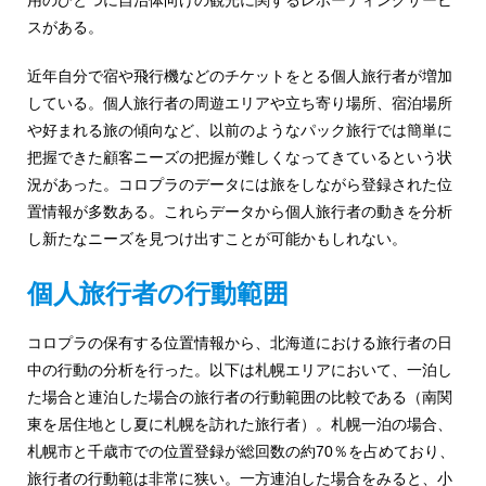
用のひとつに自治体向けの観光に関するレポーティングサービ
スがある。
近年自分で宿や飛行機などのチケットをとる個人旅行者が増加
している。個人旅行者の周遊エリアや立ち寄り場所、宿泊場所
や好まれる旅の傾向など、以前のようなパック旅行では簡単に
把握できた顧客ニーズの把握が難しくなってきているという状
況があった。コロプラのデータには旅をしながら登録された位
置情報が多数ある。これらデータから個人旅行者の動きを分析
し新たなニーズを見つけ出すことが可能かもしれない。
個人旅行者の行動範囲
コロプラの保有する位置情報から、北海道における旅行者の日
中の行動の分析を行った。以下は札幌エリアにおいて、一泊し
た場合と連泊した場合の旅行者の行動範囲の比較である（南関
東を居住地とし夏に札幌を訪れた旅行者）。札幌一泊の場合、
札幌市と千歳市での位置登録が総回数の約70％を占めており、
旅行者の行動範は非常に狭い。一方連泊した場合をみると、小