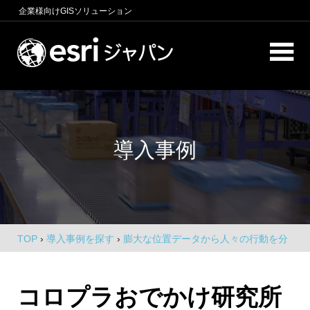
コ
企業様向け
GISソリューション
ン
テ
ロ
ン
ケ
ツ
へ
ー
商
ス
圏
シ
キ
分
導入事例
析、
ッ
ョ
エ
プ
ン
リ
ア
イ
マ
ー
ン
ケ
TOP
›
導入事例を探す
›
膨大な位置データから人々の行動を分
テ
テ
析、地域の観光活性化を支援
ィ
リ
ン
コロプラおでかけ研究所
グ、