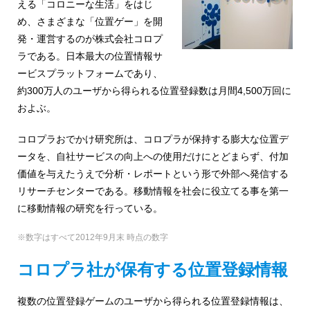
め
える「コロニーな生活」をはじ
ご
め、さまざまな「位置ゲー」を開
紹
の
発・運営するのが株式会社コロプ
介
GIS・
ラである。日本最大の位置情報サ
ービスプラットフォームであり、
地
約300万人のユーザから得られる位置登録数は月間4,500万回に
図
およぶ。
シ
コロプラおでかけ研究所は、コロプラが保持する膨大な位置デ
ータを、自社サービスの向上への使用だけにとどまらず、付加
ス
価値を与えたうえで分析・レポートという形で外部へ発信する
テ
リサーチセンターである。移動情報を社会に役立てる事を第一
に移動情報の研究を行っている。
ム
|
※数字はすべて2012年9月末 時点の数字
ESRI
コロプラ社が保有する位置登録情報
ジ
複数の位置登録ゲームのユーザから得られる位置登録情報は、