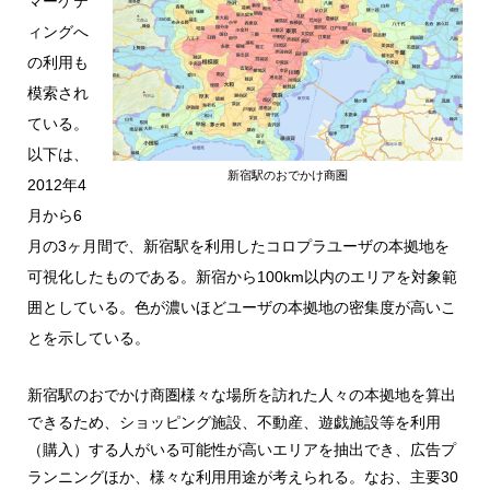
マーケテ
ィングへ
の利用も
模索され
ている。
以下は、
新宿駅のおでかけ商圏
2012年4
月から6
月の3ヶ月間で、新宿駅を利用したコロプラユーザの本拠地を
可視化したものである。新宿から100km以内のエリアを対象範
囲としている。色が濃いほどユーザの本拠地の密集度が高いこ
とを示している。
新宿駅のおでかけ商圏様々な場所を訪れた人々の本拠地を算出
できるため、ショッピング施設、不動産、遊戯施設等を利用
（購入）する人がいる可能性が高いエリアを抽出でき、広告プ
ランニングほか、様々な利用用途が考えられる。なお、主要30