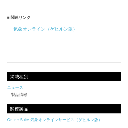
め
ご
紹
の
介
■
関連リンク
GIS・
気象オンライン（ゲヒルン版）
地
図
投
シ
稿
ス
ナ
テ
掲載種別
ビ
ム
ニュース
製品情報
ゲ
|
ー
関連製品
ESRI
シ
Online Suite 気象オンラインサービス（ゲヒルン版）
ジ