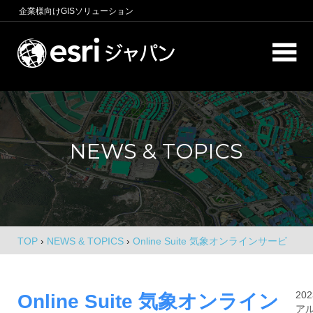
コ
企業様向け
GISソリューション
ン
テ
ロ
ン
ケ
ツ
へ
ー
商
ス
圏
シ
キ
分
NEWS & TOPICS
析、
ッ
ョ
エ
プ
ン
リ
ア
イ
マ
ー
ン
ケ
TOP
›
NEWS & TOPICS
›
Online Suite 気象オンラインサービ
テ
テ
ス（ゲヒルン版）に更新版レイヤーを追加
ィ
リ
ン
20
Online Suite 気象オンライン
グ、
ア