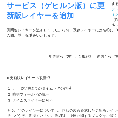
ジ
環
サービス（ゲヒルン版）に更
す
境
ェ
テン
分
新版レイヤーを追加
イ
析、
ン
（
SCM、
ル
ス・
リ
風関連レイヤーを追加しました。なお、既存レイヤーには名称に「Cl
ス
の間、並行稼働をいたします。
位
ク
対
置
策、
地震情報（左）、台風解析・進路予報（
情
ジ
オ・
報
IoT
等
■ 更新版レイヤーの改善点
活
の
地
データ提供までのタイムラグの削減
用
図
時刻フィールドの統一
の
活
タイムスライダーに対応
用
た
今後、他のレイヤーについても、同様の改善を施した更新版レイヤ
法
で、どうぞご期待ください。詳細は、後日公開するブログをご覧く
を