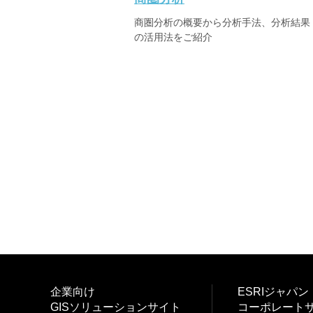
ャ
商圏分析の概要から分析手法、分析結果
パ
の活用法をご紹介
ン
投
稿
ナ
ビ
ゲ
ー
企業向け
ESRIジャパン
シ
GISソリューションサイト
コーポレート