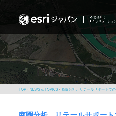
コ
ン
ロ
テ
企業様向け
GISソリューショ
ン
ケ
ツ
ー
商
へ
圏
ス
シ
分
キ
析、
ョ
ッ
エ
プ
ン
リ
ア
イ
マ
ー
ン
ケ
TOP
›
NEWS & TOPICS
›
商圏分析、リテールサポートでの 
テ
テ
ィ
リ
ン
グ、
ジ
商圏分析、リテールサポートで
環