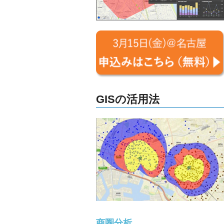
ご
紹
の
介
GIS・
地
図
シ
GISの活用法
ス
テ
ム
|
ESRI
ジ
商圏分析