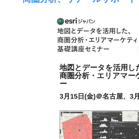
境
ェ
分
析、
ン
SCM、
ス・
リ
ス
位
ク
対
置
策、
情
ジ
地図とデータを活用し
オ・
商圏分析・エリアマー
報
IoT
ー
等
活
の
3月15日(金)＠名古屋、3月
地
用
図
の
活
用
た
法
を
め