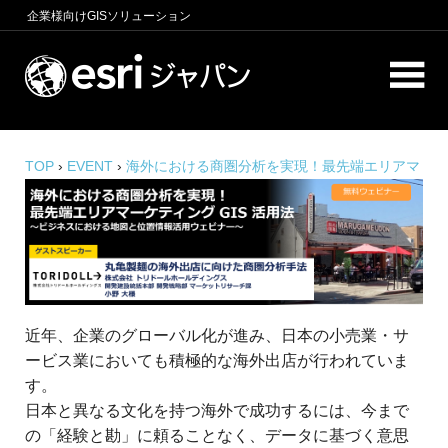
コ
企業様向け
GISソリューション
ン
テ
ロ
ン
ケ
ツ
へ
ー
商
ス
圏
TOP
›
EVENT
›
海外における商圏分析を実現！最先端エリアマ
シ
キ
分
ーケティング GIS 活用法
析、
ッ
ョ
エ
プ
ン
リ
ア
イ
マ
ー
ン
近年、企業のグローバル化が進み、日本の小売業・サ
ケ
ービス業においても積極的な海外出店が行われていま
テ
テ
ィ
す。
リ
ン
日本と異なる文化を持つ海外で成功するには、今まで
グ、
の「経験と勘」に頼ることなく、データに基づく意思