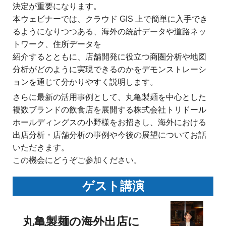
ジ
環
決定が重要になります。
境
ェ
本ウェビナーでは、クラウド GIS 上で簡単に入手でき
分
るようになりつつある、海外の統計データや道路ネッ
析、
ン
トワーク、住所データを
SCM、
ス・
紹介するとともに、店舗開発に役立つ商圏分析や地図
リ
ス
分析がどのように実現できるのかをデモンストレーシ
位
ク
ョンを通じて分かりやすく説明します。
対
置
さらに最新の活用事例として、丸亀製麺を中心とした
策、
複数ブランドの飲食店を展開する株式会社トリドール
情
ジ
ホールディングスの小野様をお招きし、海外における
オ・
報
IoT
出店分析・店舗分析の事例や今後の展望についてお話
等
いただきます。
活
の
この機会にどうぞご参加ください。
地
用
図
ゲスト講演
の
活
用
た
法
丸亀製麺の海外出店に
を