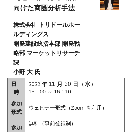
め
ご
向けた商圏分析手法
紹
の
介
GIS・
株式会社 トリドールホー
ルディングス
地
開発建設統括本部 開発戦
図
略部 マーケットリサーチ
シ
課
ス
小野 大 氏
テ
11 月 30 日（水）
日
2022 年
ム
15：00 ～ 16：10
時
|
参加
ウェビナー形式（Zoom を利用）
形式
ESRI
無料（事前登録制）
ジ
参加