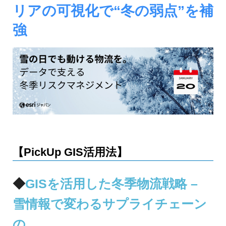
ジ
環
リアの可視化で“冬の弱点”を補
境
ェ
分
強
析、
ン
SCM、
ス・
リ
ス
位
ク
対
置
策、
情
ジ
オ・
報
IoT
等
【PickUp GIS活用法】
活
の
地
用
図
◆
GISを活用した冬季物流戦略 –
の
活
雪情報で変わるサプライチェーン
用
た
法
の
を