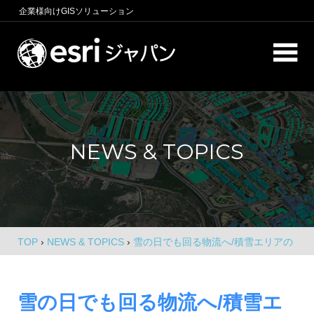
コ
企業様向け
GISソリューション
ン
テ
ロ
ン
ケ
ツ
へ
ー
商
ス
圏
シ
キ
分
NEWS & TOPICS
析、
ッ
ョ
エ
プ
ン
リ
ア
イ
マ
ー
ン
ケ
TOP
›
NEWS & TOPICS
›
雪の日でも回る物流へ/積雪エリアの
テ
テ
可視化で“冬の弱点”を補強
ィ
リ
ン
雪の日でも回る物流へ/積雪エ
グ、