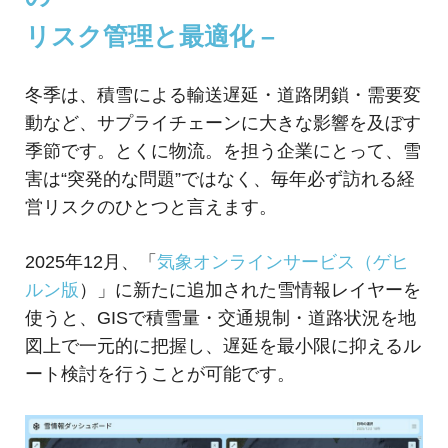
め
ご
リスク管理と最適化 –
紹
の
介
GIS・
冬季は、積雪による輸送遅延・道路閉鎖・需要変
地
動など、サプライチェーンに大きな影響を及ぼす
季節です。とくに物流。を担う企業にとって、雪
図
害は“突発的な問題”ではなく、毎年必ず訪れる経
シ
営リスクのひとつと言えます。
ス
2025年12月、「
気象オンラインサービス（ゲヒ
テ
ルン版
）」に新たに追加された雪情報レイヤーを
ム
使うと、GISで積雪量・交通規制・道路状況を地
|
図上で一元的に把握し、遅延を最小限に抑えるル
ート検討を行うことが可能です。
ESRI
ジ