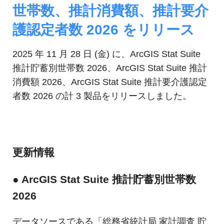
ジ
環
世帯数、推計消費額、推計要介
境
ェ
分
護認定者数 2026 をリリース
析、
ン
SCM、
2025 年 11 月 28 日 (金) に、ArcGIS Stat Suite
ス・
リ
推計貯蓄別世帯数 2026、ArcGIS Stat Suite 推計
ス
位
ク
消費額 2026、ArcGIS Stat Suite 推計要介護認定
対
置
者数 2026 の計 3 製品をリリースしました。
策、
情
ジ
オ・
報
IoT
等
活
更新情報
の
地
用
図
● ArcGIS Stat Suite 推計貯蓄別世帯数
の
活
2026
用
た
法
データソースである「総務省統計局 家計調査 貯
を