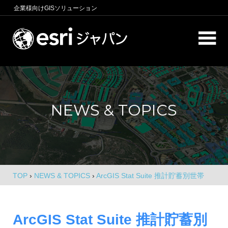
コ
企業様向け
GISソリューション
ン
テ
ロ
ン
ケ
ツ
へ
ー
商
ス
圏
シ
キ
分
NEWS & TOPICS
析、
ッ
ョ
エ
プ
ン
リ
ア
イ
マ
ー
ン
ケ
TOP
›
NEWS & TOPICS
›
ArcGIS Stat Suite 推計貯蓄別世帯
テ
テ
数、推計消費額、推計要介護認定者数 2026 をリリース
ィ
リ
ン
ArcGIS Stat Suite 推計貯蓄別
グ、