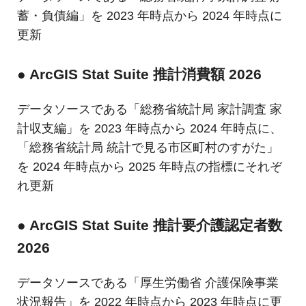
め
ご
蓄・負債編」を 2023 年時点から 2024 年時点に
紹
の
更新
介
GIS・
● ArcGIS Stat Suite 推計消費額 2026
地
図
データソースである「総務省統計局 家計調査 家
計収支編」を 2023 年時点から 2024 年時点に、
シ
「総務省統計局 統計で見る市区町村のすがた」
ス
を 2024 年時点から 2025 年時点の指標にそれぞ
テ
れ更新
ム
● ArcGIS Stat Suite 推計要介護認定者数
|
2026
ESRI
データソースである「厚生労働省 介護保険事業
ジ
状況報告」を 2022 年時点から 2023 年時点に更