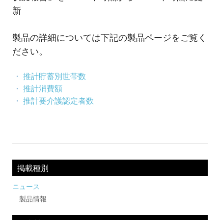
ャ
新
パ
製品の詳細については下記の製品ページをご覧く
ン
ださい。
推計貯蓄別世帯数
推計消費額
推計要介護認定者数
投
稿
ナ
掲載種別
ビ
ニュース
製品情報
ゲ