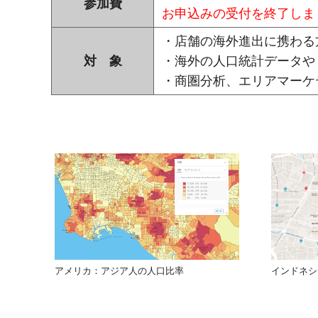
参加費
ご
お申込みの受付を終了しま
紹
の
介
・店舗の海外進出に携わる
GIS・
対 象
・海外の人口統計データや 
地
・商圏分析、エリアマーケ
図
シ
ス
テ
ム
|
ESRI
アメリカ：アジア人の人口比率
インドネシ
ジ