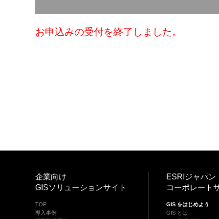
お申込みの受付を終了しました。
投
稿
ナ
ビ
ゲ
ー
企業向け
ESRIジャパン
GISソリューションサイト
コーポレート
シ
TOP
GIS をはじめよう
導入事例
GIS とは