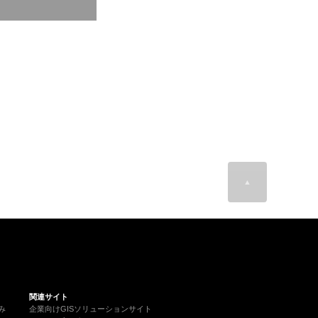
▲
関連サイト
み
企業向けGISソリューションサイト