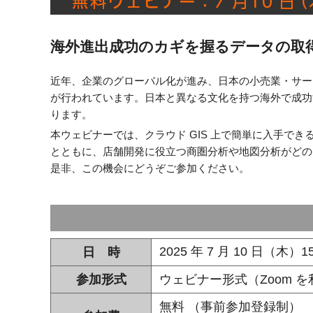
境
ェ
分
析、
ン
海外進出成功のカギを握るデータの取
SCM、
ス・
リ
近年、企業のグローバル化が進み、日本の小売業・サービ
ス
位
が行われています。日本と異なる文化を持つ海外で成功
ク
ります。
対
置
策、
本ウェビナーでは、クラウド GIS 上で簡単に入手で
情
ジ
とともに、店舗開発に役立つ商圏分析や地図分析がどの
オ・
是非、この機会にどうぞご参加ください。
報
IoT
等
活
の
地
用
図
2025 年 7 月 10 日（木）1
日 時
の
活
用
参加形式
ウェビナー形式（Zoom を
た
法
を
無料 （事前参加登録制）
め