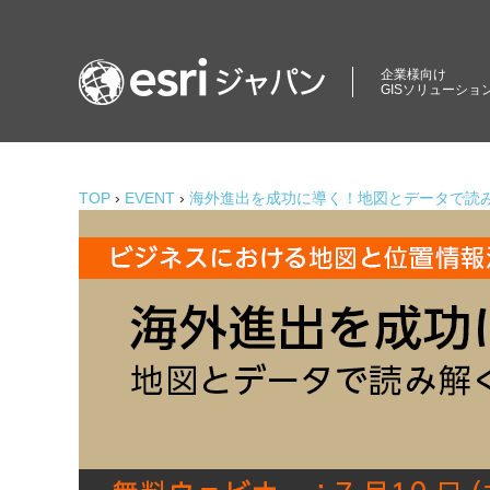
コ
ン
ロ
テ
企業様向け
GISソリューショ
ン
ケ
ツ
ー
商
へ
圏
ス
シ
分
TOP
›
EVENT
›
海外進出を成功に導く！地図とデータで読み
キ
析、
ョ
ッ
エ
プ
ン
リ
ア
イ
マ
ー
ン
ケ
テ
テ
ィ
リ
ン
グ、
ジ
環