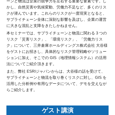
ジ
環
ーンと物流は企業の競争力を左右する重要な要素です。し
境
かし、自然災害や気候変動、労働力不足など、多くのリス
ェ
分
クが潜んでいます。これらのリスクが一度現実となると、
析、
ン
サプライチェーン全体に深刻な影響を及ぼし、企業の運営
SCM、
に大きな混乱と支障をきたしかねません。
ス・
リ
本セミナーでは、サプライチェーンと物流に関わる 3 つの
ス
位
リスク「災害リスク」、「環境リスク」、「労働力リス
ク
ク」について、三井倉庫ホールディングス株式会社 大谷様
対
置
をゲストにお招きし、具体的なリスク管理戦略やソリュー
策、
情
ジ
ションに加え、そこでの GIS（地理情報システム）の活用
オ・
法についてご紹介頂きます。
報
IoT
また、弊社 ESRIジャパンからは、大谷様の話を受けて、
等
活
サプライチェーンと物流を取り巻くリスクに対し、GIS を
の
活用した分析例や有用なデータについて、デモを交えなが
地
用
らご紹介します。
図
の
活
用
た
法
ゲスト講演
を