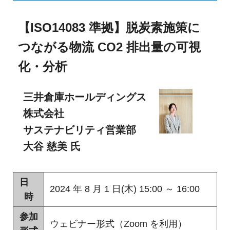
め
ご
紹
の
【ISO14083 準拠】脱炭素施策に
介
GIS・
つながる物流 CO2 排出量の可視
地
化・分析
図
三井倉庫ホールディングス
シ
株式会社
ス
サステナビリティ営業部
テ
大谷 慈美 氏
ム
|
日
2024 年 8 月 1 日(木) 15:00 ～ 16:00
時
ESRI
ジ
参加
ウェビナー形式（Zoom を利用）