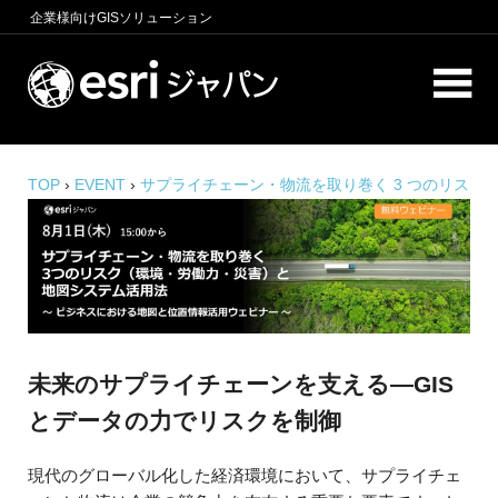
コ
企業様向け
GISソリューション
ン
テ
ロ
ン
ケ
ツ
へ
ー
商
ス
圏
TOP
›
EVENT
›
サプライチェーン・物流を取り巻く 3 つのリス
シ
キ
分
ク（環境・労働力・災害）と地図システム活用法～ ビジネスに
析、
おける地図と位置情報活用ウェビナー ～
ッ
ョ
エ
プ
ン
リ
ア
イ
マ
ー
ン
ケ
未来のサプライチェーンを支える―GIS
テ
テ
とデータの力でリスクを制御
ィ
リ
ン
現代のグローバル化した経済環境において、サプライチェ
グ、