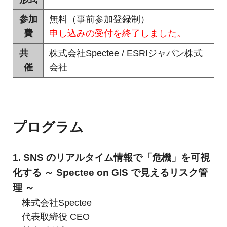
め
ご
参加
無料（事前参加登録制）
紹
の
介
費
申し込みの受付を終了しました。
GIS・
共
株式会社Spectee / ESRIジャパン株式
地
催
会社
図
シ
ス
プログラム
テ
ム
1. SNS のリアルタイム情報で「危機」を可視
化する ～ Spectee on GIS で見えるリスク管
|
理 ～
ESRI
株式会社Spectee
ジ
代表取締役 CEO