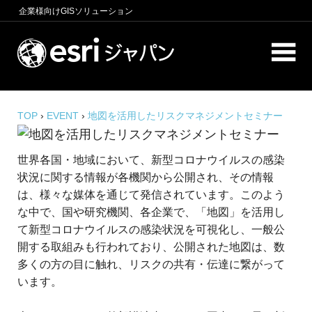
コ
企業様向け
GISソリューション
ン
テ
ロ
ン
ケ
ツ
へ
ー
商
ス
圏
TOP
›
EVENT
›
地図を活用したリスクマネジメントセミナー
シ
キ
分
析、
ッ
ョ
世界各国・地域において、新型コロナウイルスの感染
エ
プ
ン
リ
状況に関する情報が各機関から公開され、その情報
ア
は、様々な媒体を通じて発信されています。このよう
イ
マ
な中で、国や研究機関、各企業で、「地図」を活用し
ー
ン
て新型コロナウイルスの感染状況を可視化し、一般公
ケ
開する取組みも行われており、公開された地図は、数
テ
テ
多くの方の目に触れ、リスクの共有・伝達に繋がって
ィ
リ
います。
ン
グ、