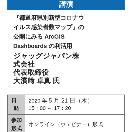
め
講演
ご
紹
の
『都道府県別新型コロナウ
介
GIS・
イルス感染者数マップ』の
地
公開にみる ArcGIS
Dashboards の利活用
図
ジャッグジャパン株
シ
式会社
ス
代表取締役
テ
大濱﨑 卓真 氏
ム
5 月 21 日（木）
日
2020 年
|
15：00 ～ 17：20
時
ESRI
参加
ジ
オンライン（ウェビナー）形式
形式