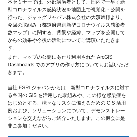
ジ
環
本セミナーでは、外部講演者として、国内で一早く新
境
型コロナウイルス感染状況を地図上で視覚化・公開を
ェ
分
行った、ジャッグジャパン株式会社の大濱﨑様より、
析、
ン
今回の取組み（都道府県別新型コロナウイルス感染者
SCM、
数マップ）に関する、背景や経緯、マップを公開して
ス・
リ
からの効果や今後の活動についてご講演いただきま
ス
位
す。
ク
対
置
また、マップの公開にあたり利用された ArcGIS
策、
Dashboards でのアプリの作り方についてもお話いただ
情
ジ
きます。
オ・
報
IoT
当社 ESRI ジャパンからは、新型コロナウイルスに対す
等
活
の
る各国の GIS を活用した取組みや、この様な感染症を
地
用
はじめとする、様々なリスクに備えるための GIS 活用
図
例および、ソリューションについて、デモンストレー
の
活
ションを交えながらご紹介いたします。この機会に是
用
非ご参加ください。
た
法
を