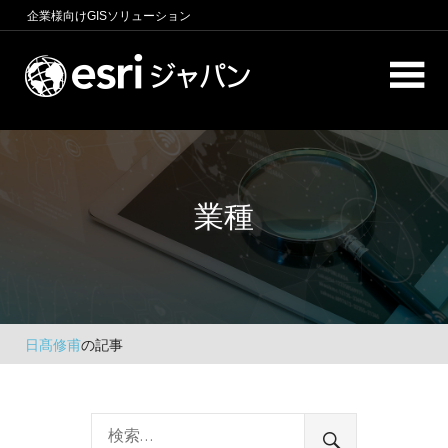
コ
企業様向け
GISソリューション
ン
テ
ロ
ン
ケ
ツ
へ
ー
商
ス
圏
シ
キ
分
業種
析、
ッ
ョ
エ
プ
ン
リ
ア
イ
マ
ー
ン
ケ
日髙修甫
の記事
テ
テ
ィ
リ
ン
グ、