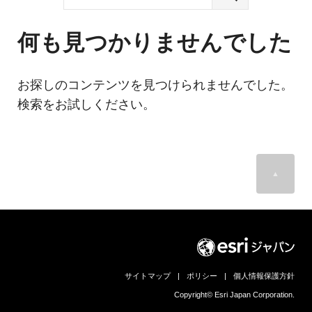
ジ
環
境
ェ
分
何も見つかりませんでした
析、
ン
SCM、
ス・
リ
お探しのコンテンツを見つけられませんでした。
ス
位
検索をお試しください。
ク
対
置
策、
情
ジ
オ・
▲
報
IoT
等
活
の
地
用
図
の
活
サイトマップ
|
ポリシー
|
個人情報保護方針
用
た
法
Copyright© Esri Japan Corporation.
を